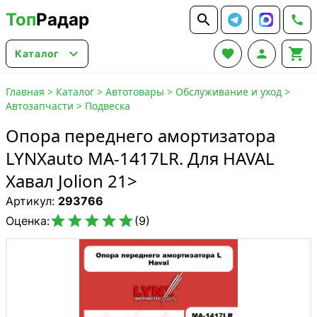
Топ
Радар






Каталог
Главная
>
Каталог
>
Автотовары
>
Обслуживание и уход
>
Автозапчасти
>
Подвеска
Опора переднего амортизатора
LYNXauto MA-1417LR. Для HAVAL
Хавал Jolion 21>
Артикул:
293766





Оценка:
(9)