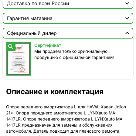

Доставка по всей России

Москва

Гарантия магазина
Доставка этого товара недоступна
Сертификат


Официальный дилер
Мы продаём только оригинальную продукцию с
официальной гарантией!
Сертификат

Мы продаём только оригинальную
продукцию с официальной гарантией!
Описание и комплектация
Опора переднего амортизатора L для HAVAL Хавал Jolion
21>. Опора переднего амортизатора L LYNXauto MA-
1417LR. Опора переднего амортизатора L LYNXauto MA-
1417LR предназначен для замены и обслуживания
автомобиля. Деталь подходит для планового ремонта,