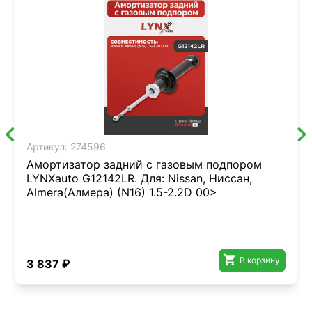
Артикул:
274596
Амортизатор задний с газовым подпором
LYNXauto G12142LR. Для: Nissan, Ниссан,
Almera(Алмера) (N16) 1.5-2.2D 00>

В корзину
3 837 ₽