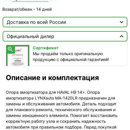
Возврат/обмен - 14 дней

Доставка по всей России

Москва

Официальный дилер
ТопРадар — Курьер
Сертификат

сегодня, от 350 ₽
Мы продаём только оригинальную
продукцию с официальной гарантией!
ТопРадар — Самовывоз
сегодня, бесплатно
наб. Бережковская, д. 20, стр. 19
Описание и комплектация
СДЭК — Пункты выдачи
1-3 дня, от 385 ₽
Опора амортизатора для HAVAL H9 14>. Опора
амортизатора LYNXauto MA-1420LR предназначен для
СДЭК — Курьер
замены и обслуживания автомобиля. Деталь подходит
1-3 дня, от 385 ₽
для планового ремонта, технического обслуживания и
замены изношенного элемента. Помогает восстановить
корректную работу узла и сохранить надежность
автомобиля при правильном подборе. Перед покупкой