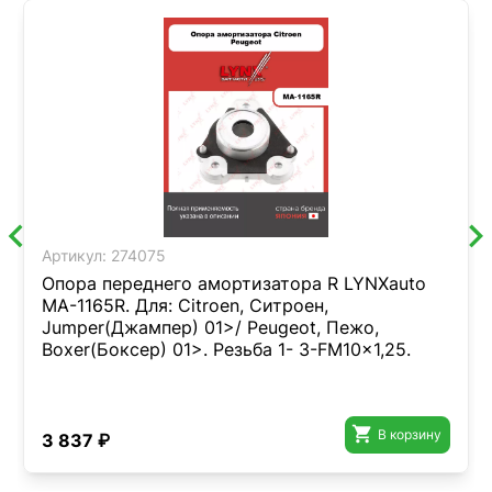
Артикул:
274075
Опора переднего амортизатора R LYNXauto
MA-1165R. Для: Citroen, Ситроен,
Jumper(Джампер) 01>/ Peugeot, Пежо,
Boxer(Боксер) 01>. Резьба 1- 3-FM10x1,25.

В корзину
3 837 ₽