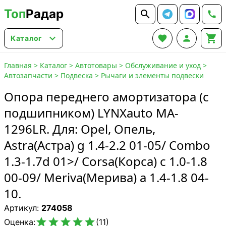
Топ
Радар






Каталог
Главная
>
Каталог
>
Автотовары
>
Обслуживание и уход
>
Автозапчасти
>
Подвеска
>
Рычаги и элементы подвески
Опора переднего амортизатора (с
подшипником) LYNXauto MA-
1296LR. Для: Opel, Опель,
Astra(Астра) g 1.4-2.2 01-05/ Combo
1.3-1.7d 01>/ Corsa(Корса) c 1.0-1.8
00-09/ Meriva(Мерива) a 1.4-1.8 04-
10.
Артикул:
274058





Оценка:
(11)