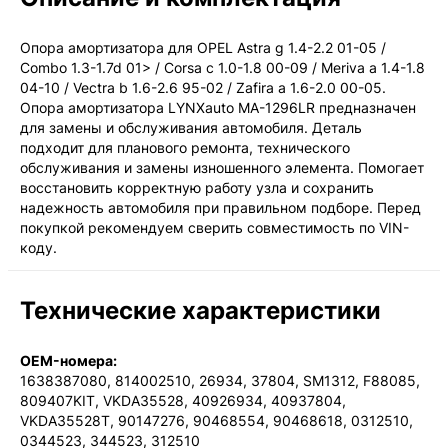
СДЭК — Курьер
1-3 дня, от 385 ₽
Опора амортизатора для OPEL Astra g 1.4-2.2 01-05 /
Combo 1.3-1.7d 01> / Corsa c 1.0-1.8 00-09 / Meriva a 1.4-1.8
04-10 / Vectra b 1.6-2.6 95-02 / Zafira a 1.6-2.0 00-05.
Опора амортизатора LYNXauto MA-1296LR предназначен
для замены и обслуживания автомобиля. Деталь
подходит для планового ремонта, технического
обслуживания и замены изношенного элемента. Помогает
восстановить корректную работу узла и сохранить
надежность автомобиля при правильном подборе. Перед
покупкой рекомендуем сверить совместимость по VIN-
коду.
Технические характеристики
OEM-номера:
1638387080, 814002510, 26934, 37804, SM1312, F88085,
809407KIT, VKDA35528, 40926934, 40937804,
VKDA35528T, 90147276, 90468554, 90468618, 0312510,
0344523, 344523, 312510