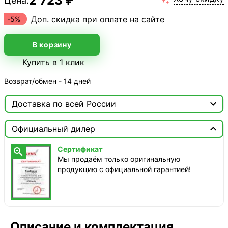
2 723 ₽
Цена:
Доп. скидка при оплате на сайте
-5%
В корзину
Купить в 1 клик
Возврат/обмен - 14 дней

Доставка по всей России

Москва

Официальный дилер
ТопРадар — Курьер
Сертификат

сегодня, от 350 ₽
Мы продаём только оригинальную
продукцию с официальной гарантией!
ТопРадар — Самовывоз
сегодня, бесплатно
наб. Бережковская, д. 20, стр. 19
СДЭК — Пункты выдачи
1-3 дня, от 385 ₽
Описание и комплектация