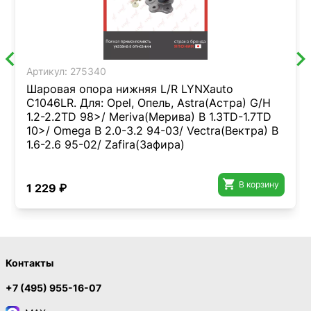
Артикул:
275340
Шаровая опора нижняя L/R LYNXauto
C1046LR. Для: Opel, Опель, Astra(Астра) G/H
1.2-2.2TD 98>/ Meriva(Мерива) B 1.3TD-1.7TD
10>/ Omega B 2.0-3.2 94-03/ Vectra(Вектра) B
1.6-2.6 95-02/ Zafira(Зафира)

В корзину
1 229 ₽
Контакты
+7 (495) 955-16-07