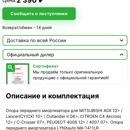
2 390 ₽
Цена:
Сообщить о поступлении
Возврат/обмен - 14 дней

Доставка по всей России

Москва

Официальный дилер
Доставка этого товара недоступна
Сертификат

Мы продаём только оригинальную
продукцию с официальной гарантией!
Описание и комплектация
Опора переднего амортизатора для MITSUBISHI ASX 10> /
Lancer(CY/CX) 10> / Outlander II 06>, CITROEN C4 Aircross
12> / C-Crosser 07>, PEUGEOT 4008 12> / 4007 07>. Опора
переднего амортизатора LYNXauto MA-1411LR