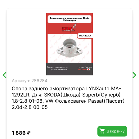
Артикул:
286284
Опора заднего амортизатора LYNXauto MA-
1292LR. Для: SKODA(Шкода) Superb(Суперб)
1.8-2.8 01-08, VW Фольксваген Passat(Пассат)
2.0d-2.8 00-05

В корзину
1 886 ₽