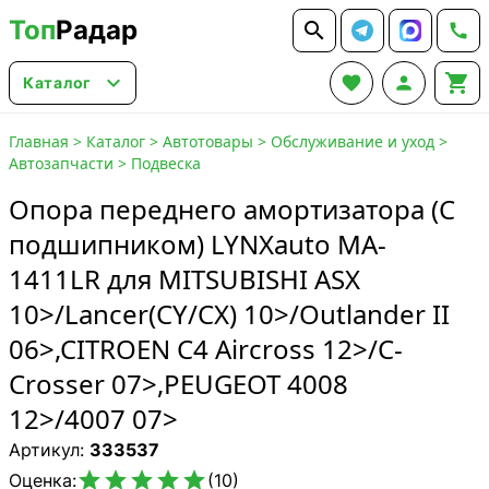
Топ
Радар






Каталог
Главная
>
Каталог
>
Автотовары
>
Обслуживание и уход
>
Автозапчасти
>
Подвеска
Опора переднего амортизатора (С
подшипником) LYNXauto MA-
1411LR для MITSUBISHI ASX
10>/Lancer(CY/CX) 10>/Outlander II
06>,CITROEN C4 Aircross 12>/C-
Crosser 07>,PEUGEOT 4008
12>/4007 07>
Артикул:
333537





Оценка:
(10)