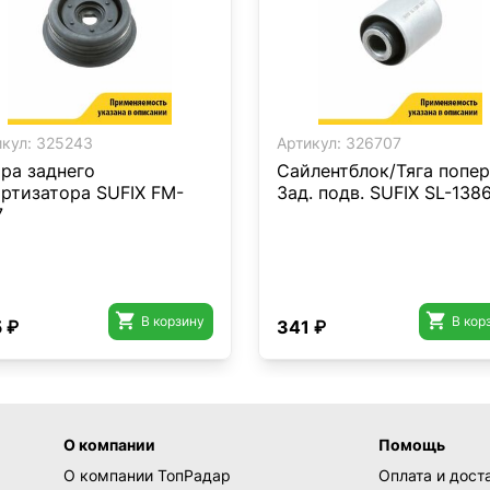
кул:
325243
Артикул:
326707
ра заднего
Сайлентблок/Тяга попер
ртизатора SUFIX FM-
Зад. подв. SUFIX SL-138
7


В корзину
В кор
 ₽
341 ₽
О компании
Помощь
О компании ТопРадар
Оплата и дост