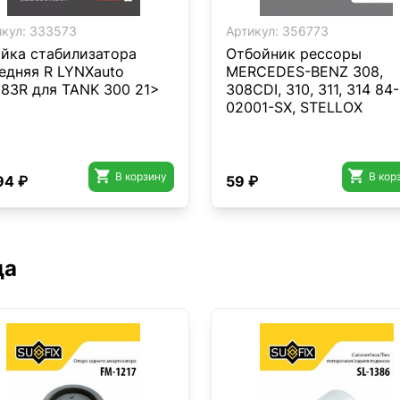
кул:
333573
Артикул:
356773
йка стабилизатора
Отбойник рессоры
едняя R LYNXauto
MERCEDES-BENZ 308,
83R для TANK 300 21>
308CDI, 310, 311, 314 84-
02001-SX, STELLOX


В корзину
В кор
94 ₽
59 ₽
да