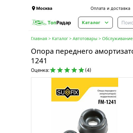

Москва
Оплата и доставка

Топ
Радар
Каталог
Главная
>
Каталог
>
Автотовары
>
Обслуживание 
Опора переднего амортизат
1241





Оценка:
(4)