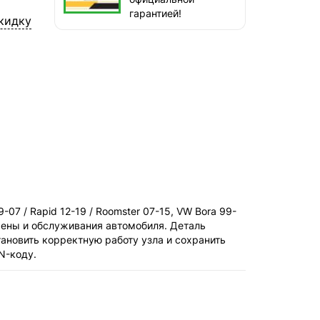
наб. Бережковская, д. 20, стр. 19
гарантией!
кидку
СДЭК — Пункты выдачи
1-3 дня, от 385 ₽
СДЭК — Курьер
1-3 дня, от 385 ₽
9-07 / Rapid 12-19 / Roomster 07-15, VW Bora 99-
замены и обслуживания автомобиля. Деталь
ановить корректную работу узла и сохранить
N-коду.