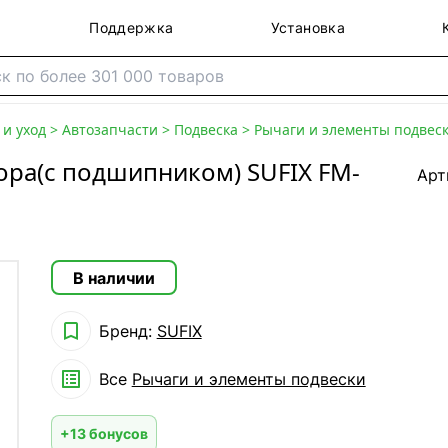
Поддержка
Установка
и уход
>
Автозапчасти
>
Подвеска
>
Рычаги и элементы подвес
ора(с подшипником) SUFIX FM-
Арт
В наличии

Бренд:
SUFIX

Все
Рычаги и элементы подвески
+13 бонусов