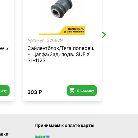
Артикул:
326829
Артикул:
3
еч./
Сайлентблок/Тяга попереч.
Стойка с
6
+ Цапфа/Зад. подв. SUFIX
задняя L/
SL-1123
для SUBA
2.0-2.5 9
02/Imprez
92>/Legac
98

зину
В корзину
203 ₽
545 ₽
Принимаем к оплате карты
авка