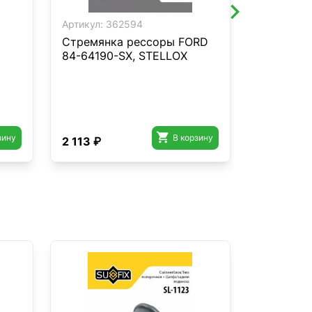
Артикул:
362594
Артикул:
4
Стремянка рессоры FORD
Комплект
84-64190-SX, STELLOX
рычага з
Mitsubish
STELLOX 

зину
В корзину
2 113 ₽
7 461 ₽