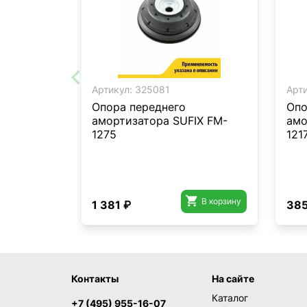
Артикул:
325081
Арти
Опора переднего
Опо
амортизатора SUFIX FM-
амо
1275
121

В корзину
1 381 ₽
385
Контакты
На сайте
Каталог
+7 (495) 955-16-07