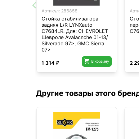
Артикул:
286858
Арти
Стойка стабилизатора
Сто
задняя L/R LYNXauto
пер
C7684LR. Для: CHEVROLET
C76
Шевроле Avalacnche 01-13/
Silverado 97>, GMC Sierra
07>

В корзину
1 314 ₽
2 2
Другие товары этого брен