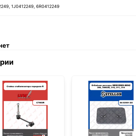
2249, 1J0412249, 6R0412249
нет
ории