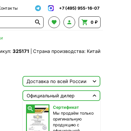
Контакты
+7 (495) 955-16-07




0 ₽
ки
икул:
325171
|
Страна производства: Китай

Доставка по всей России

Москва

Официальный дилер
ТопРадар — Курьер
Сертификат

сегодня, от 350 ₽
Мы продаём только
оригинальную
ТопРадар — Самовывоз
продукцию с
сегодня, бесплатно
официальной