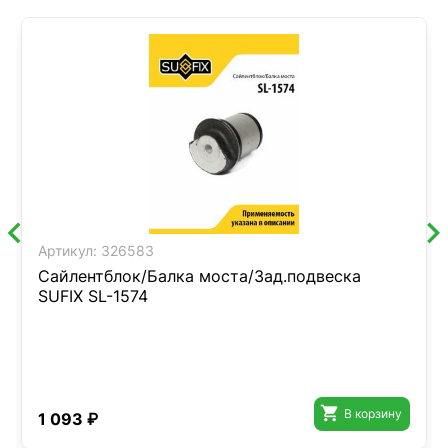
Артикул:
326583
Сайлентблок/Балка моста/Зад.подвеска
SUFIX SL-1574

В корзину
1 093 ₽