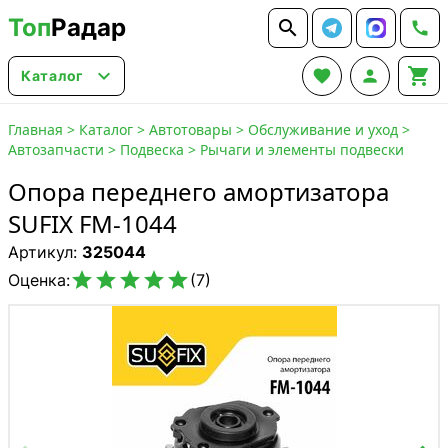
Топ
Радар






Каталог
Главная
>
Каталог
>
Автотовары
>
Обслуживание и уход
>
Автозапчасти
>
Подвеска
>
Рычаги и элементы подвески
Опора переднего амортизатора
SUFIX FM-1044
Артикул:
325044





Оценка:
(7)