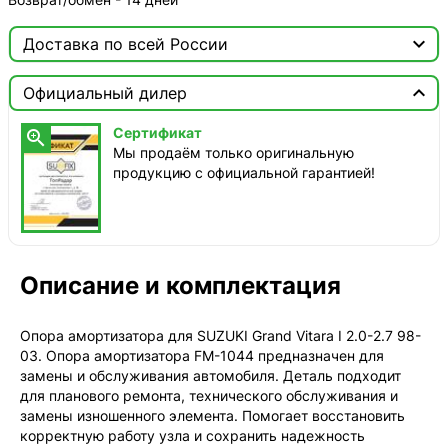

Доставка по всей России

Москва

Официальный дилер
ТопРадар — Курьер
Сертификат

сегодня, от 350 ₽
Мы продаём только оригинальную
продукцию с официальной гарантией!
ТопРадар — Самовывоз
сегодня, бесплатно
наб. Бережковская, д. 20, стр. 19
СДЭК — Пункты выдачи
1-3 дня, от 385 ₽
Описание и комплектация
СДЭК — Курьер
1-3 дня, от 385 ₽
Опора амортизатора для SUZUKI Grand Vitara I 2.0-2.7 98-
03. Опора амортизатора FM-1044 предназначен для
замены и обслуживания автомобиля. Деталь подходит
для планового ремонта, технического обслуживания и
замены изношенного элемента. Помогает восстановить
корректную работу узла и сохранить надежность