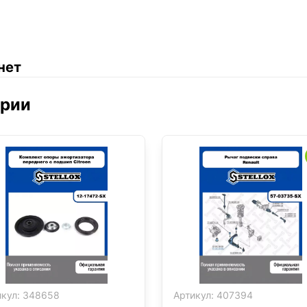
нет
ории
кул:
348658
Артикул:
407394