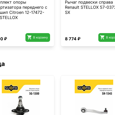
плект опоры
Рычаг подвески справа
ртизатора переднего с
Renault STELLOX 57-037
шип Citroen 12-17472-
SX
 STELLOX


В корзину
В кор
80 ₽
8 774 ₽
да