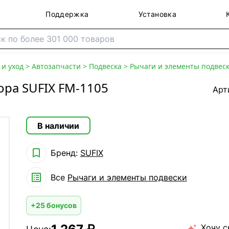
Поддержка
Установка
и уход
>
Автозапчасти
>
Подвеска
>
Рычаги и элементы подвес
ора SUFIX FM-1105
Арт
В наличии

Бренд:
SUFIX

Все
Рычаги и элементы подвески
+25 бонусов
Хочу с
