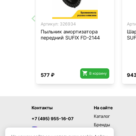
Артикул:
326934
Арти
Пыльник амортизатора
Шар
передний SUFIX FD-2144
SUF

В корзину
577 ₽
943
Контакты
На сайте
Каталог
+7 (495) 955-16-07
Бренды
MAX
Акции