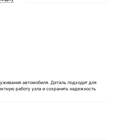
СДЭК — Пункты выдачи
2-4 дня, от 385 ₽
СДЭК — Курьер
2-4 дня, от 385 ₽
луживания автомобиля. Деталь подходит для
ектную работу узла и сохранить надежность