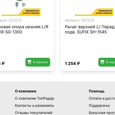
кул:
327013
Артикул:
327323
овая опора нижняя L/R
Рычаг верхний L/ Перед
IX SG-1300
подв. SUFIX SH-1545


В корзину
В кор
 ₽
1 254 ₽
О компании
Помощь
О компании ТопРадар
Оплата и дост
Контакты и реквизиты
Поддержка
Отзывы покупателей
Бонусная про