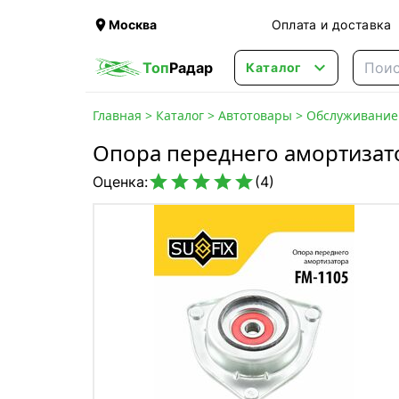

Москва
Оплата и доставка

Топ
Радар
Каталог
Главная
>
Каталог
>
Автотовары
>
Обслуживание 
Опора переднего амортизат





Оценка:
(4)