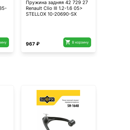
Пружина задняя 42 729 27
Шкворен
35-
Renault Clio III 1.2-1.6 05>
Actros/A
STELLOX 10-20690-SX
16004-SX

зину
В корзину
967 ₽
1 049 ₽