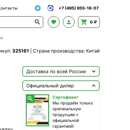
Контакты
+7 (495) 955-16-07




0 ₽
ки
икул:
325161
|
Страна производства: Китай

Доставка по всей России

Москва

Официальный дилер
ТопРадар — Курьер
Сертификат

сегодня, от 350 ₽
Мы продаём только
оригинальную
ТопРадар — Самовывоз
продукцию с
сегодня, бесплатно
официальной
наб. Бережковская, д. 20, стр. 19
гарантией!
кидку