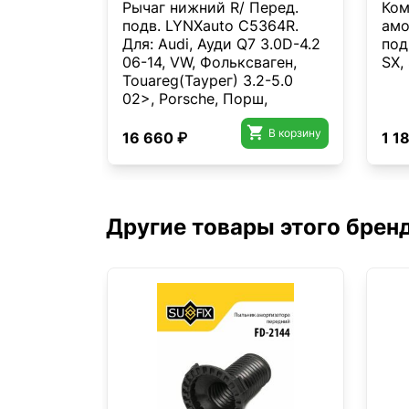
Рычаг нижний R/ Перед.
Ком
подв. LYNXauto C5364R.
амо
Для: Audi, Ауди Q7 3.0D-4.2
под
06-14, VW, Фольксваген,
SX,
Touareg(Таурег) 3.2-5.0
02>, Porsche, Порш,
Cayenne(Каен) 3.2-4.8 03>.

Резьба 1- MM14x1,5.
В корзину
16 660 ₽
1 1
Другие товары этого брен