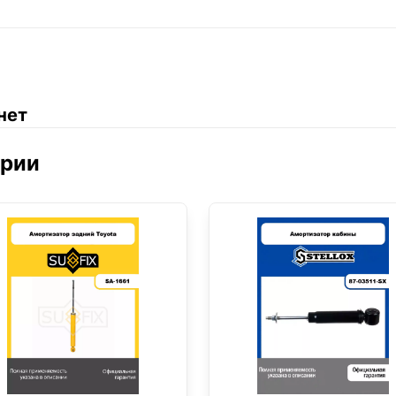
нет
ории