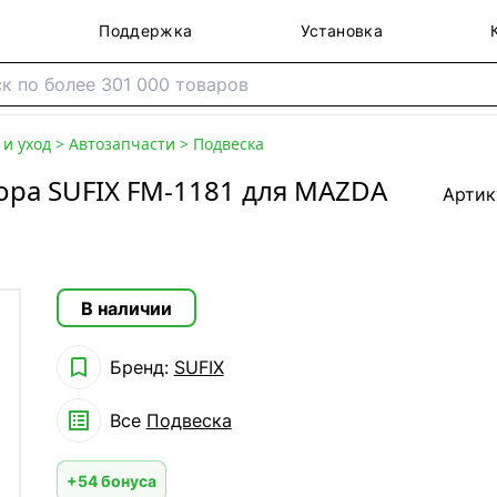
Поддержка
Установка
и уход
>
Автозапчасти
>
Подвеска
ора SUFIX FM-1181 для MAZDA
Артик
В наличии

Бренд:
SUFIX

Все
Подвеска
+54 бонуса