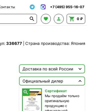
Контакты
+7 (495) 955-16-07




0 ₽
ул:
336677
|
Страна производства: Япония

Доставка по всей России

Москва

Официальный дилер
ТопРадар — Курьер
Сертификат

сегодня, от 350 ₽
Мы продаём только
оригинальную
ТопРадар — Самовывоз
продукцию с
сегодня, бесплатно
официальной