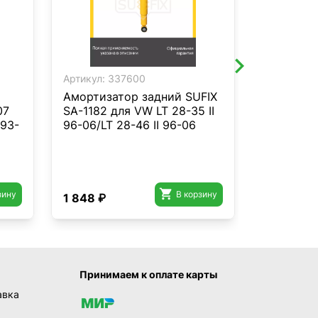
Артикул:
337600
Артикул:
3
Амортизатор задний SUFIX
Амортиза
07
SA-1182 для VW LT 28-35 II
SUFIX SA
 93-
96-06/LT 28-46 II 96-06
Hiace III-

зину
В корзину
1 848 ₽
1 556 ₽
Принимаем к оплате карты
авка