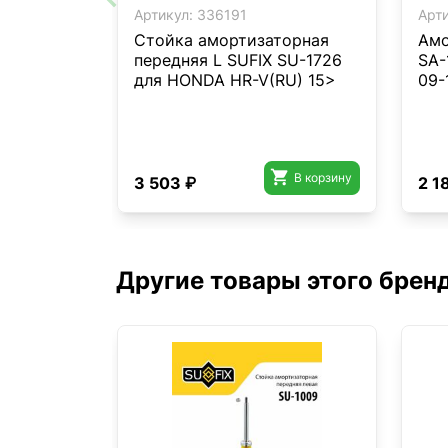
Артикул:
336191
Арти
Стойка амортизаторная
Амо
передняя L SUFIX SU-1726
SA-
для HONDA HR-V(RU) 15>
09-

В корзину
3 503 ₽
2 1
Другие товары этого брен