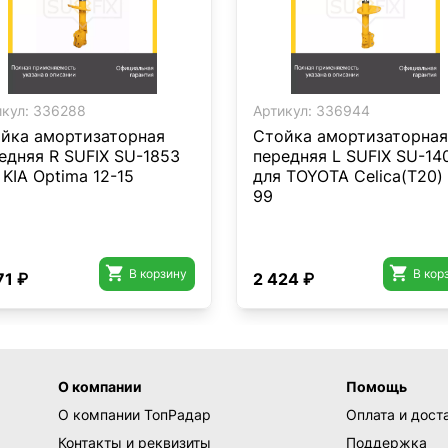
кул:
336288
Артикул:
336944
йка амортизаторная
Стойка амортизаторная
едняя R SUFIX SU-1853
передняя L SUFIX SU-14
 KIA Optima 12-15
для TOYOTA Celica(T20)
99


В корзину
В кор
71 ₽
2 424 ₽
О компании
Помощь
О компании ТопРадар
Оплата и дост
Контакты и реквизиты
Поддержка