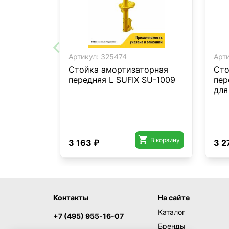
Артикул:
325474
Арти
Стойка амортизаторная
Сто
передняя L SUFIX SU-1009
пер
для

В корзину
3 163 ₽
3 2
Контакты
На сайте
Каталог
+7 (495) 955-16-07
Бренды