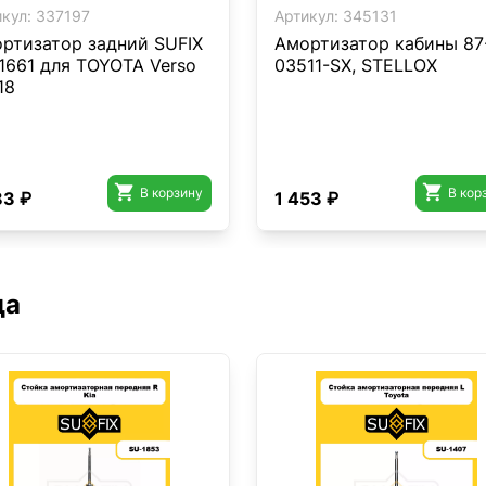
кул:
337197
Артикул:
345131
ртизатор задний SUFIX
Амортизатор кабины 87
1661 для TOYOTA Verso
03511-SX, STELLOX
18


В корзину
В кор
83 ₽
1 453 ₽
да