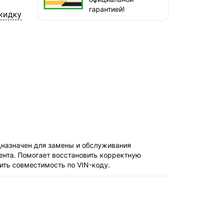
наб. Бережковская, д. 20, стр. 19
гарантией!
кидку
СДЭК — Пункты выдачи
1-3 дня, от 385 ₽
СДЭК — Курьер
1-3 дня, от 385 ₽
дназначен для замены и обслуживания
ента. Помогает восстановить корректную
ить совместимость по VIN-коду.