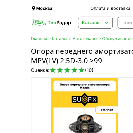

Москва
Оплата и доставка

Топ
Радар
Каталог
Главная
>
Каталог
>
Автотовары
>
Обслуживание 
Опора переднего амортизат
MPV(LV) 2.5D-3.0 >99





Оценка:
(10)