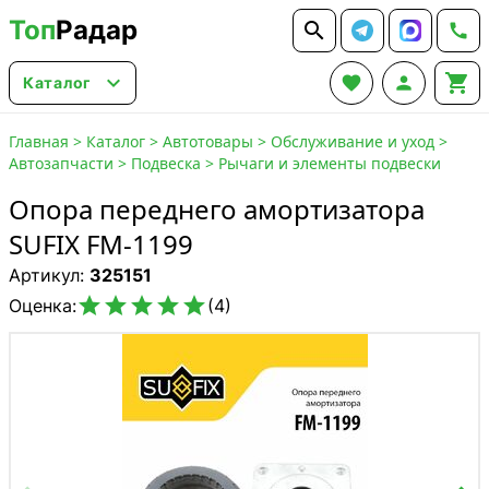
Топ
Радар






Каталог
Главная
>
Каталог
>
Автотовары
>
Обслуживание и уход
>
Автозапчасти
>
Подвеска
>
Рычаги и элементы подвески
Опора переднего амортизатора
SUFIX FM-1199
Артикул:
325151





Оценка:
(4)