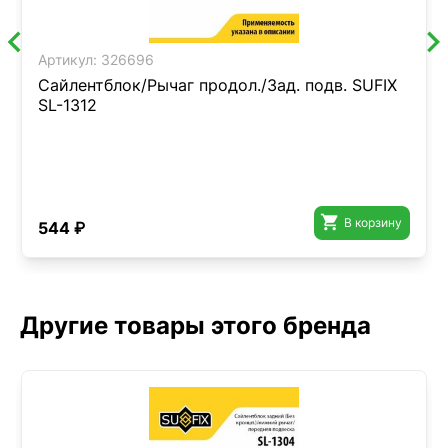
Артикул:
326696
Сайлентблок/Рычаг продол./Зад. подв. SUFIX
SL-1312

В корзину
544 ₽
Другие товары этого бренда