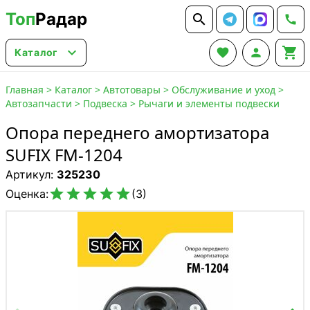
Топ
Радар






Каталог
Главная
>
Каталог
>
Автотовары
>
Обслуживание и уход
>
Автозапчасти
>
Подвеска
>
Рычаги и элементы подвески
Опора переднего амортизатора
SUFIX FM-1204
Артикул:
325230





Оценка:
(3)