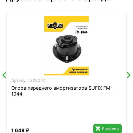
Артикул:
325044
Опора переднего амортизатора SUFIX FM-
1044

В корзину
1 648 ₽