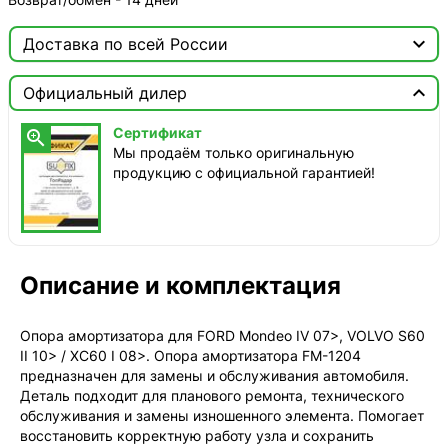

Доставка по всей России

Москва

Официальный дилер
ТопРадар — Курьер
Сертификат

сегодня, от 350 ₽
Мы продаём только оригинальную
продукцию с официальной гарантией!
ТопРадар — Самовывоз
сегодня, бесплатно
наб. Бережковская, д. 20, стр. 19
СДЭК — Пункты выдачи
1-3 дня, от 385 ₽
Описание и комплектация
СДЭК — Курьер
1-3 дня, от 385 ₽
Опора амортизатора для FORD Mondeo IV 07>, VOLVO S60
II 10> / XC60 I 08>. Опора амортизатора FM-1204
предназначен для замены и обслуживания автомобиля.
Деталь подходит для планового ремонта, технического
обслуживания и замены изношенного элемента. Помогает
восстановить корректную работу узла и сохранить