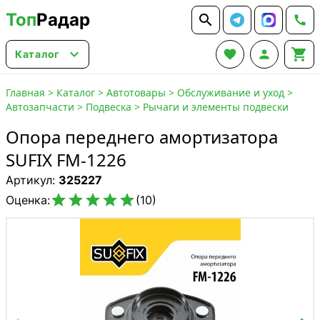
Топ
Радар






Каталог
Главная
>
Каталог
>
Автотовары
>
Обслуживание и уход
>
Автозапчасти
>
Подвеска
>
Рычаги и элементы подвески
Опора переднего амортизатора
SUFIX FM-1226
Артикул:
325227





Оценка:
(10)