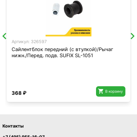
Артикул:
326597
Сайлентблок передний (с втулкой)/Рычаг
нижн./Перед. подв. SUFIX SL-1051

В корзину
368 ₽
Контакты
+7 (495) 955-16-07