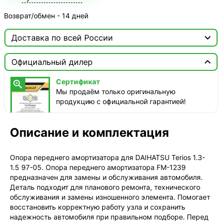
Возврат/обмен - 14 дней

Доставка по всей России

Москва

Официальный дилер
ТопРадар — Курьер
Сертификат

сегодня, от 350 ₽
Мы продаём только оригинальную
продукцию с официальной гарантией!
ТопРадар — Самовывоз
сегодня, бесплатно
наб. Бережковская, д. 20, стр. 19
Описание и комплектация
СДЭК — Пункты выдачи
1-3 дня, от 385 ₽
Опора переднего амортизатора для DAIHATSU Terios 1.3-
1.5 97-05. Опора переднего амортизатора FM-1239
СДЭК — Курьер
предназначен для замены и обслуживания автомобиля.
1-3 дня, от 385 ₽
Деталь подходит для планового ремонта, технического
обслуживания и замены изношенного элемента. Помогает
восстановить корректную работу узла и сохранить
надежность автомобиля при правильном подборе. Перед