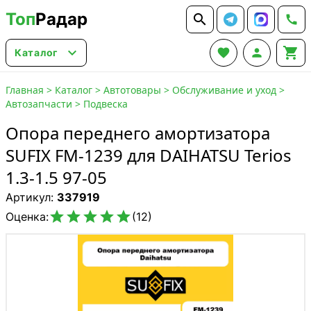
Топ
Радар






Каталог
Главная
>
Каталог
>
Автотовары
>
Обслуживание и уход
>
Автозапчасти
>
Подвеска
Опора переднего амортизатора
SUFIX FM-1239 для DAIHATSU Terios
1.3-1.5 97-05
Артикул:
337919





Оценка:
(12)