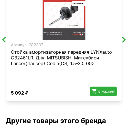
Артикул:
282307
Стойка амортизаторная передняя LYNXauto
G32461LR. Для: MITSUBISHI Митсубиси
Lancer(Лансер) Cedia(CS) 1.5-2.0 00>

В корзину
5 092 ₽
Другие товары этого бренда