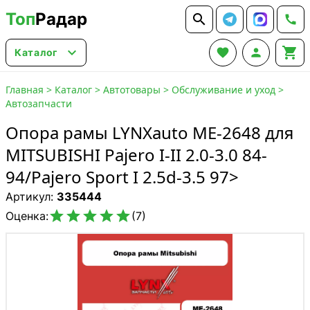
Топ
Радар






Каталог
Главная
>
Каталог
>
Автотовары
>
Обслуживание и уход
>
Автозапчасти
Опора рамы LYNXauto ME-2648 для
MITSUBISHI Pajero I-II 2.0-3.0 84-
94/Pajero Sport I 2.5d-3.5 97>
Артикул:
335444





Оценка:
(7)