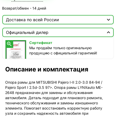
Возврат/обмен - 14 дней

Доставка по всей России

Москва

Официальный дилер
ТопРадар — Курьер
Сертификат

завтра, от 350 ₽
Мы продаём только оригинальную
продукцию с официальной гарантией!
ТопРадар — Самовывоз
сегодня, бесплатно
наб. Бережковская, д. 20, стр. 19
Описание и комплектация
СДЭК — Пункты выдачи
2-4 дня, от 385 ₽
Опора рамы для MITSUBISHI Pajero I-II 2.0-3.0 84-94 /
Pajero Sport I 2.5d-3.5 97>. Опора рамы LYNXauto ME-
СДЭК — Курьер
2648 предназначен для замены и обслуживания
2-4 дня, от 385 ₽
автомобиля. Деталь подходит для планового ремонта,
технического обслуживания и замены изношенного
элемента. Помогает восстановить корректную работу
узла и сохранить надежность автомобиля при