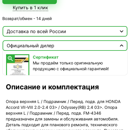
Купить в 1 клик
Возврат/обмен - 14 дней

Доставка по всей России

Москва

Официальный дилер
ТопРадар — Курьер
Сертификат

сегодня, от 350 ₽
Мы продаём только оригинальную
продукцию с официальной гарантией!
ТопРадар — Самовывоз
сегодня, бесплатно
наб. Бережковская, д. 20, стр. 19
Описание и комплектация
СДЭК — Пункты выдачи
2-4 дня, от 385 ₽
Опора верхняя L / Подрамник / Перед. подв. для HONDA
Accord VII-VIII 2.0-2.4 03> / Odyssey(RB) 2.4 03>. Опора
СДЭК — Курьер
верхняя L / Подрамник / Перед. подв. FM-4346
2-4 дня, от 385 ₽
предназначен для замены и обслуживания автомобиля.
Деталь подходит для планового ремонта, технического