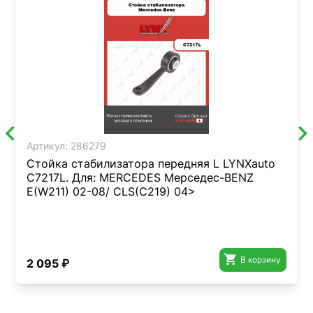
Артикул:
286279
Стойка стабилизатора передняя L LYNXauto
C7217L. Для: MERCEDES Мерседес-BENZ
E(W211) 02-08/ CLS(C219) 04>

В корзину
2 095 ₽