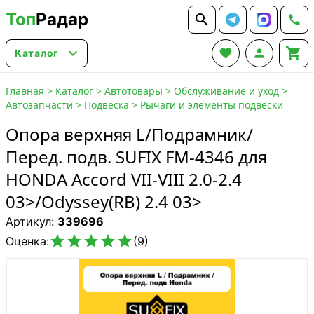
Топ
Радар






Каталог
Главная
>
Каталог
>
Автотовары
>
Обслуживание и уход
>
Автозапчасти
>
Подвеска
>
Рычаги и элементы подвески
Опора верхняя L/Подрамник/
Перед. подв. SUFIX FM-4346 для
HONDA Accord VII-VIII 2.0-2.4
03>/Odyssey(RB) 2.4 03>
Артикул:
339696





Оценка:
(9)