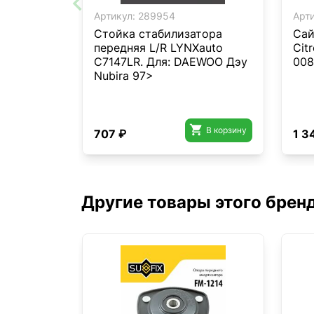
Артикул:
289954
Арти
Стойка стабилизатора
Сай
передняя L/R LYNXauto
Citr
C7147LR. Для: DAEWOO Дэу
008
Nubira 97>

В корзину
707 ₽
1 3
Другие товары этого брен