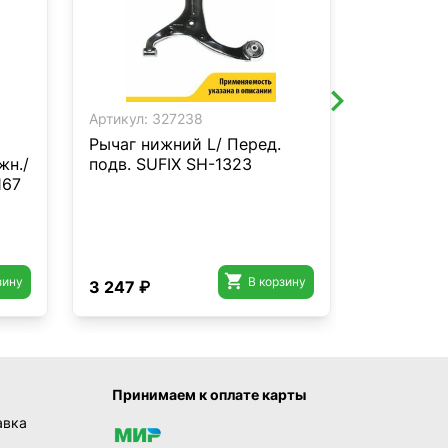
Артикул:
327238
Артикул:
3
Рычаг нижний L/ Перед.
Рычаг ни
жн./
подв. SUFIX SH-1323
подв. SU
167

зину
В корзину
3 247 ₽
6 343 ₽
Принимаем к оплате карты
авка