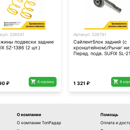
кул:
326041
Артикул:
326791
жины подвески задние
Сайлентблок задний (с
IX SZ-1386 (2 шт.)
кронштейном)/Рычаг ни
Перед. подв. SUFIX SL-2


В корзину
В кор
90 ₽
1 321 ₽
О компании
Помощь
О компании ТопРадар
Оплата и дост