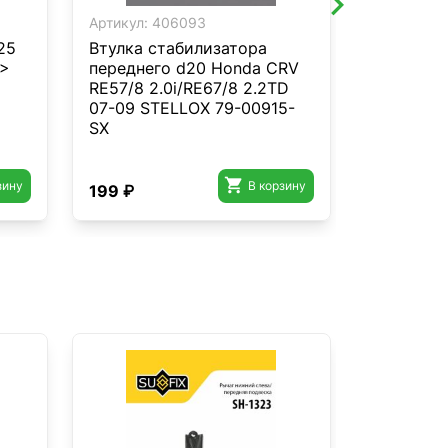
Артикул:
406093
Артикул:
4
25
Втулка стабилизатора
Опора ам
3>
переднего d20 Honda CRV
переднего
RE57/8 2.0i/RE67/8 2.2TD
Berlingo/
07-09 STELLOX 79-00915-
12-17102
SX

зину
В корзину
199 ₽
1 138 ₽