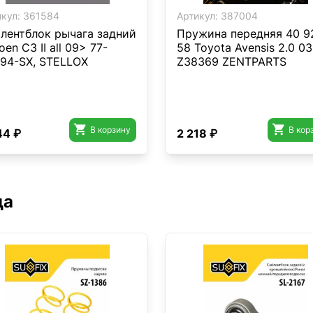
кул:
361584
Артикул:
387004
лентблок рычага задний
Пружина передняя 40 9
oen C3 II all 09> 77-
58 Toyota Avensis 2.0 0
94-SX, STELLOX
Z38369 ZENTPARTS


В корзину
В кор
44 ₽
2 218 ₽
да