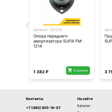
Артикул:
325216
Арти
Опора переднего
Пру
амортизатора SUFIX FM-
SUF
1214

В корзину
1 382 ₽
3 7
Контакты
На сайте
Каталог
+7 (495) 955-16-07