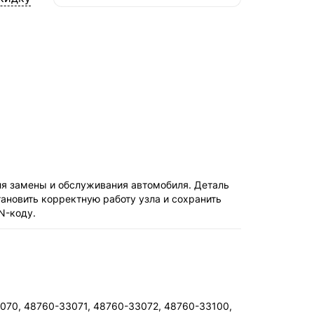
СДЭК — Пункты выдачи
2-4 дня, от 385 ₽
СДЭК — Курьер
2-4 дня, от 385 ₽
ля замены и обслуживания автомобиля. Деталь
ановить корректную работу узла и сохранить
N-коду.
070, 48760-33071, 48760-33072, 48760-33100,