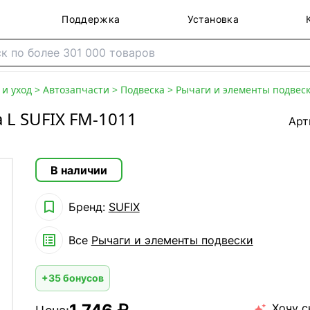
Поддержка
Установка
и уход
>
Автозапчасти
>
Подвеска
>
Рычаги и элементы подвес
 L SUFIX FM-1011
Арт
В наличии

Бренд:
SUFIX

Все
Рычаги и элементы подвески
+35 бонусов
Хочу с
