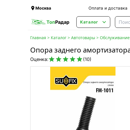

Москва
Оплата и доставка

Топ
Радар
Каталог
Главная
>
Каталог
>
Автотовары
>
Обслуживание 
Опора заднего амортизатора





Оценка:
(10)