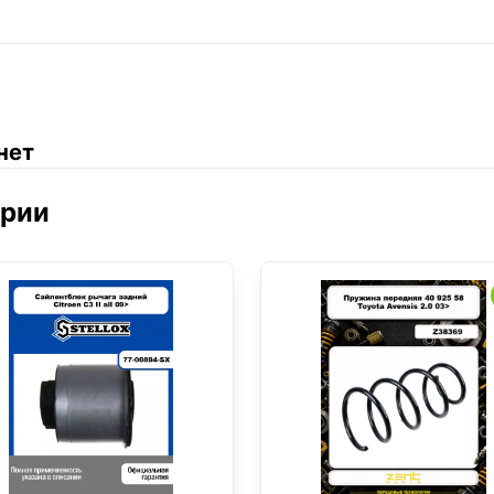
нет
ории