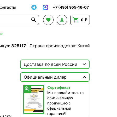
Контакты
+7 (495) 955-16-07




0 ₽
ки
икул:
325117
|
Страна производства: Китай

Доставка по всей России

Москва

Официальный дилер
ТопРадар — Курьер
Сертификат

завтра, от 350 ₽
Мы продаём только
оригинальную
ТопРадар — Самовывоз
продукцию с
сегодня, бесплатно
официальной
наб. Бережковская, д. 20, стр. 19
гарантией!
кидку