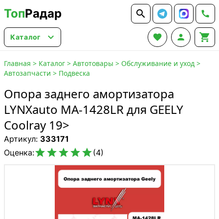
Топ
Радар






Каталог
Главная
>
Каталог
>
Автотовары
>
Обслуживание и уход
>
Автозапчасти
>
Подвеска
Опора заднего амортизатора
LYNXauto MA-1428LR для GEELY
Coolray 19>
Артикул:
333171





Оценка:
(4)