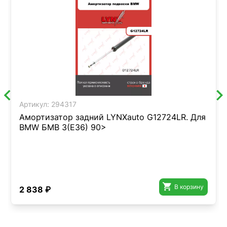
Артикул:
294317
Амортизатор задний LYNXauto G12724LR. Для
BMW БМВ 3(E36) 90>

В корзину
2 838 ₽