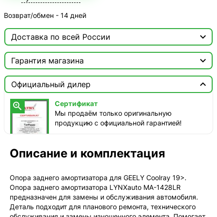
Возврат/обмен - 14 дней

Доставка по всей России

Москва

Гарантия магазина
ТопРадар — Курьер
Сертификат


сегодня, бесплатно
Официальный дилер
Мы продаём только оригинальную продукцию с
официальной гарантией!
ТопРадар — Самовывоз
Сертификат

сегодня, бесплатно
Мы продаём только оригинальную
наб. Бережковская, д. 20, стр. 19
продукцию с официальной гарантией!
СДЭК — Пункты выдачи
1-3 дня, от 385 ₽
Описание и комплектация
СДЭК — Курьер
1-3 дня, от 385 ₽
Опора заднего амортизатора для GEELY Coolray 19>.
Опора заднего амортизатора LYNXauto MA-1428LR
предназначен для замены и обслуживания автомобиля.
Деталь подходит для планового ремонта, технического
обслуживания и замены изношенного элемента. Помогает