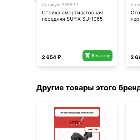
Артикул:
325530
Арти
Стойка амортизаторная
Сто
передняя SUFIX SU-1065
пер

В корзину
2 654 ₽
2 6
Другие товары этого брен