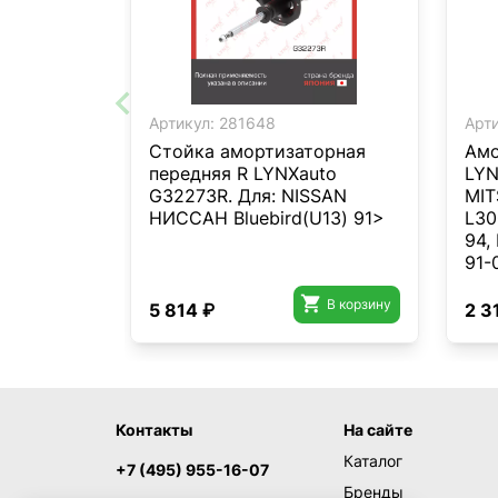
Артикул:
281648
Арти
Стойка амортизаторная
Амо
передняя R LYNXauto
LYN
G32273R. Для: NISSAN
MIT
НИССАН Bluebird(U13) 91>
L300
94,
91-
TOY

В корзину
89/
5 814 ₽
2 3
Контакты
На сайте
Каталог
+7 (495) 955-16-07
Бренды