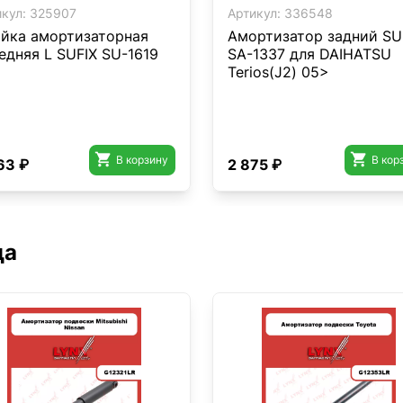
кул:
325907
Артикул:
336548
йка амортизаторная
Амортизатор задний SU
едняя L SUFIX SU-1619
SA-1337 для DAIHATSU
Terios(J2) 05>


В корзину
В кор
63 ₽
2 875 ₽
да