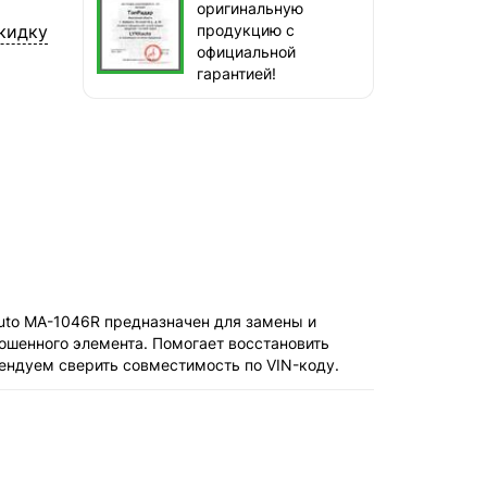
наб. Бережковская, д. 20, стр. 19
оригинальную
кидку
продукцию с
СДЭК — Пункты выдачи
официальной
1-3 дня, от 385 ₽
гарантией!
СДЭК — Курьер
1-3 дня, от 385 ₽
auto MA-1046R предназначен для замены и
ошенного элемента. Помогает восстановить
ендуем сверить совместимость по VIN-коду.