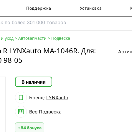
Поддержка
Установка
и уход
>
Автозапчасти
>
Подвеска
 R LYNXauto MA-1046R. Для:
Артик
0 98-05
В наличии

Бренд:
LYNXauto

Все
Подвеска
+84 бонуса