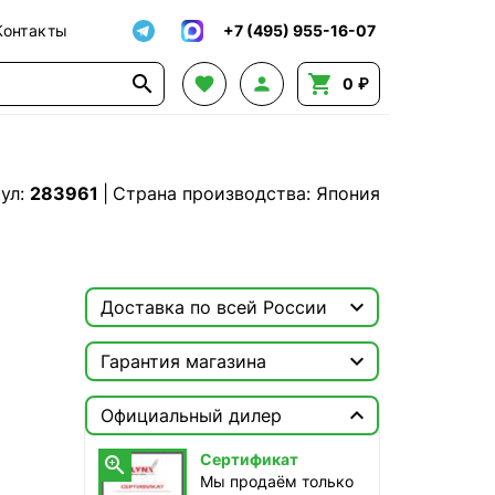
Контакты
+7 (495) 955-16-07




0 ₽
ул:
283961
|
Страна производства: Япония

Доставка по всей России

Москва

Гарантия магазина
ТопРадар — Курьер
Сертификат


сегодня, бесплатно
Официальный дилер
Мы продаём только
оригинальную продукцию с
ТопРадар — Самовывоз
Сертификат

официальной гарантией!
сегодня, бесплатно
Мы продаём только