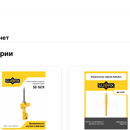
нет
ории