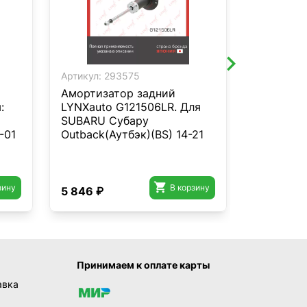
Артикул:
293575
Артикул:
3
Амортизатор задний
Опора пе
:
LYNXauto G121506LR. Для
амортиза
SUBARU Субару
LYNXauto
-01
Outback(Аутбэк)(BS) 14-21
HYUNDAI 

зину
В корзину
5 846 ₽
3 530 ₽
Принимаем к оплате карты
авка