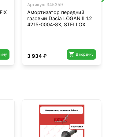
Артикул:
345359
Артикул:
3
FIX
Амортизатор передний
Пневмоп
газовый Dacia LOGAN II 1.2
ZENTPAR
4215-0004-SX, STELLOX

зину
В корзину
3 934 ₽
3 077 ₽