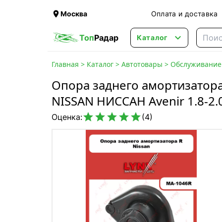

Москва
Оплата и доставка

Топ
Радар
Каталог
Главная
>
Каталог
>
Автотовары
>
Обслуживание 
Опора заднего амортизатора
NISSAN НИССАН Avenir 1.8-2.





Оценка:
(4)