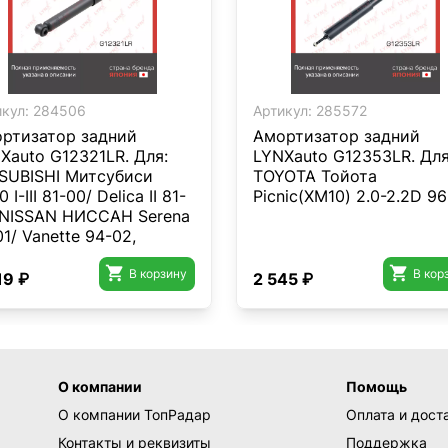
кул:
284506
Артикул:
285572
ртизатор задний
Амортизатор задний
Xauto G12321LR. Для:
LYNXauto G12353LR. Для
SUBISHI Митсубиси
TOYOTA Тойота
 I-III 81-00/ Delica II 81-
Picnic(XM10) 2.0-2.2D 96
 NISSAN НИССАН Serena
01/ Vanette 94-02,
OTA Тойота Hiace III 82-


 Liteace 79-86
В корзину
В кор
19 ₽
2 545 ₽
О компании
Помощь
О компании ТопРадар
Оплата и дост
Контакты и реквизиты
Поддержка