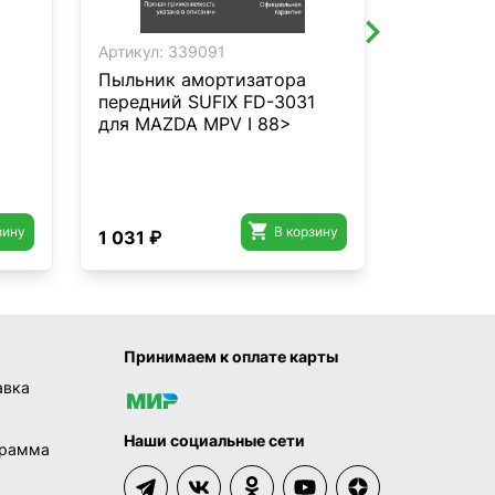
Артикул:
339091
Артикул:
3
Пыльник амортизатора
Стойка с
передний SUFIX FD-3031
задняя L/
для MAZDA MPV I 88>
для CHEV
01-13/Si
Sierra 07

зину
В корзину
1 031 ₽
752 ₽
Принимаем к оплате карты
авка
Наши социальные сети
грамма