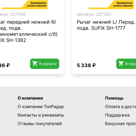
кул:
327506
Артикул:
327582
аг передний нижний R/
Рычаг нижний L/ Перед.
ед. подв.
подв. SUFIX SH-1777
зинометаллический с/б)
IX SH-1382


В корзину
В кор
36 ₽
5 338 ₽
О компании
Помощь
О компании ТопРадар
Оплата и дост
Контакты и реквизиты
Поддержка
Отзывы покупателей
Бонусная про