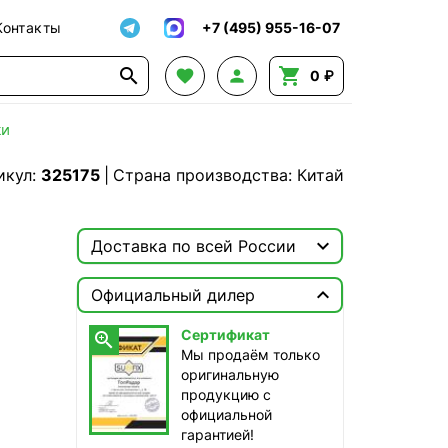
Контакты
+7 (495) 955-16-07




0 ₽
ки
икул:
325175
|
Страна производства: Китай

Доставка по всей России

Москва

Официальный дилер
Доставка этого товара недоступна
Сертификат

Мы продаём только
оригинальную
продукцию с
официальной
гарантией!