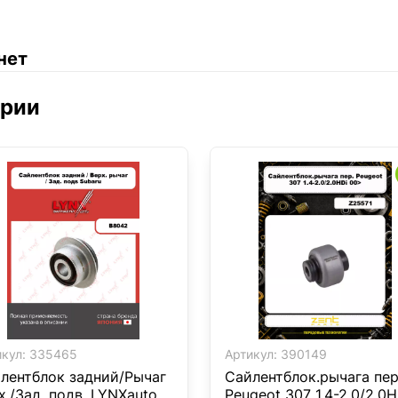
нет
ории
кул:
335465
Артикул:
390149
лентблок задний/Рычаг
Сайлентблок.рычага пер
х./Зад. подв. LYNXauto
Peugeot 307 1.4-2.0/2.0H