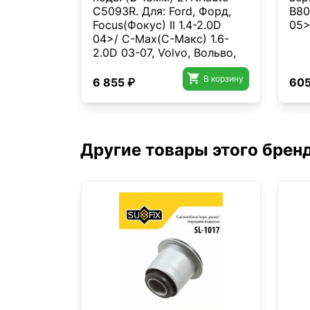
C5093R. Для: Ford, Форд,
B80
Focus(Фокус) II 1.4-2.0D
05
04>/ C-Max(С-Макс) 1.6-
2.0D 03-07, Volvo, Вольво,
C30 1.6-2.5T 06-12/ S40 II

1.6-2.5T 04>.
В корзину
6 855 ₽
605
Другие товары этого брен