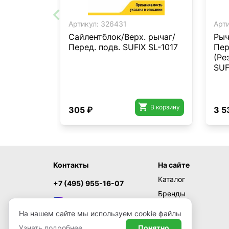
Артикул:
326431
Арти
Сайлентблок/Верх. рычаг/
Рыч
Перед. подв. SUFIX SL-1017
Пер
(Ре
SUF

В корзину
305 ₽
3 5
Контакты
На сайте
Каталог
+7 (495) 955-16-07
Бренды
MAX
Акции
На нашем сайте мы используем cookie файлы
Новости
Узнать подробнее
Понятно