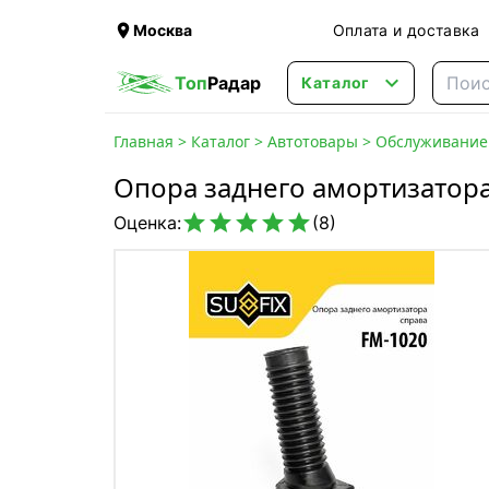

Москва
Оплата и доставка

Топ
Радар
Каталог
Главная
>
Каталог
>
Автотовары
>
Обслуживание 
Опора заднего амортизатора





Оценка:
(8)