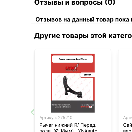
Отзывы и вопросы (0)
Отзывов на данный товар пока 
Другие товары этой катег
Артикул:
275210
Арти
Рычаг нижний R/ Перед.
Сай
подв. (Ø 18мм) LYNXauto
вер