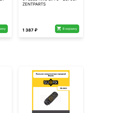
ZENTPARTS

зину
В корзину
1 387 ₽
643 ₽