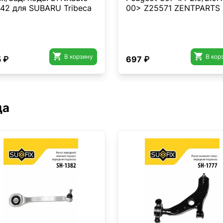
42 для SUBARU Tribeca
00> Z25571 ZENTPARTS
>


В корзину
В кор
 ₽
697 ₽
да