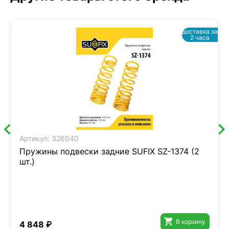
доставка за
2 часа
Артикул:
326040
Пружины подвески задние SUFIX SZ-1374 (2
шт.)

В корзину
4 848 ₽