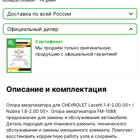

Доставка по всей России

Москва

Официальный дилер
ТопРадар — Курьер
Сертификат

сегодня, от 350 ₽
Мы продаём только оригинальную
продукцию с официальной гарантией!
ТопРадар — Самовывоз
сегодня, бесплатно
наб. Бережковская, д. 20, стр. 19
СДЭК — Пункты выдачи
1-3 дня, от 385 ₽
Описание и комплектация
СДЭК — Курьер
1-3 дня, от 385 ₽
Опора амортизатора для CHEVROLET Lacetti 1.4-2.0D 05> /
Nubira 1.8-2.0D 05>. Опора амортизатора FM-1088
предназначен для замены и обслуживания автомобиля.
Деталь подходит для планового ремонта, технического
обслуживания и замены изношенного элемента. Помогает
восстановить корректную работу узла и сохранить