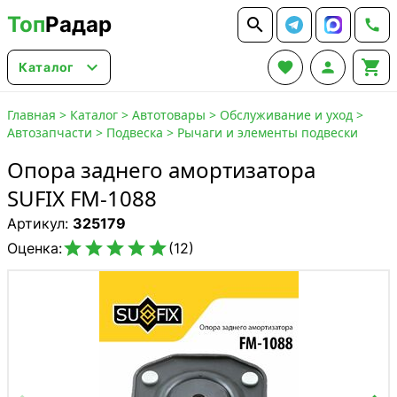
Топ
Радар






Каталог
Главная
>
Каталог
>
Автотовары
>
Обслуживание и уход
>
Автозапчасти
>
Подвеска
>
Рычаги и элементы подвески
Опора заднего амортизатора
SUFIX FM-1088
Артикул:
325179





Оценка:
(12)