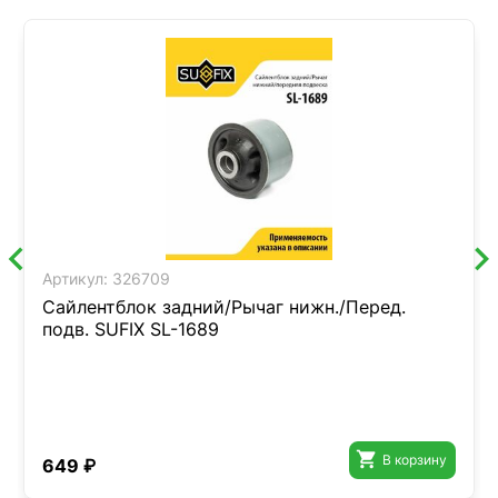
Артикул:
326709
Сайлентблок задний/Рычаг нижн./Перед.
подв. SUFIX SL-1689

В корзину
649 ₽