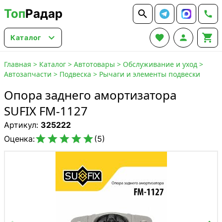
Топ
Радар






Каталог
Главная
>
Каталог
>
Автотовары
>
Обслуживание и уход
>
Автозапчасти
>
Подвеска
>
Рычаги и элементы подвески
Опора заднего амортизатора
SUFIX FM-1127
Артикул:
325222





Оценка:
(5)