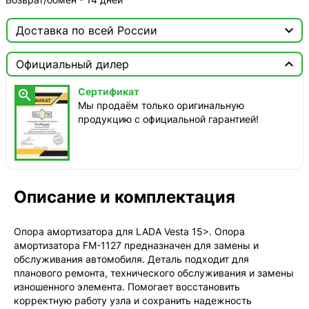

Доставка по всей России

Москва

Официальный дилер
ТопРадар — Курьер
Сертификат

завтра, от 350 ₽
Мы продаём только оригинальную
продукцию с официальной гарантией!
ТопРадар — Самовывоз
сегодня, бесплатно
наб. Бережковская, д. 20, стр. 19
СДЭК — Пункты выдачи
2-4 дня, от 385 ₽
Описание и комплектация
СДЭК — Курьер
2-4 дня, от 385 ₽
Опора амортизатора для LADA Vesta 15>. Опора
амортизатора FM-1127 предназначен для замены и
обслуживания автомобиля. Деталь подходит для
планового ремонта, технического обслуживания и замены
изношенного элемента. Помогает восстановить
корректную работу узла и сохранить надежность