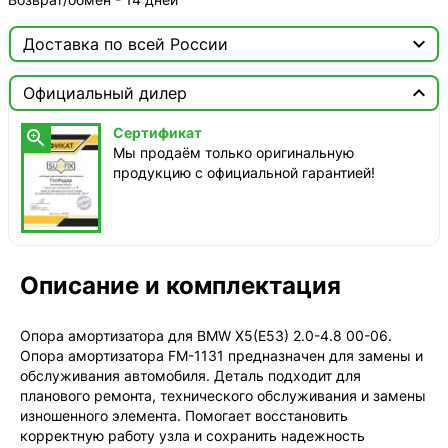

Доставка по всей России

Москва

Официальный дилер
ТопРадар — Курьер
Сертификат

сегодня, от 350 ₽
Мы продаём только оригинальную
продукцию с официальной гарантией!
ТопРадар — Самовывоз
сегодня, бесплатно
наб. Бережковская, д. 20, стр. 19
СДЭК — Пункты выдачи
1-3 дня, от 385 ₽
Описание и комплектация
СДЭК — Курьер
1-3 дня, от 385 ₽
Опора амортизатора для BMW X5(E53) 2.0-4.8 00-06.
Опора амортизатора FM-1131 предназначен для замены и
обслуживания автомобиля. Деталь подходит для
планового ремонта, технического обслуживания и замены
изношенного элемента. Помогает восстановить
корректную работу узла и сохранить надежность