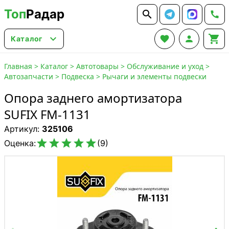
Топ
Радар






Каталог
Главная
>
Каталог
>
Автотовары
>
Обслуживание и уход
>
Автозапчасти
>
Подвеска
>
Рычаги и элементы подвески
Опора заднего амортизатора
SUFIX FM-1131
Артикул:
325106





Оценка:
(9)