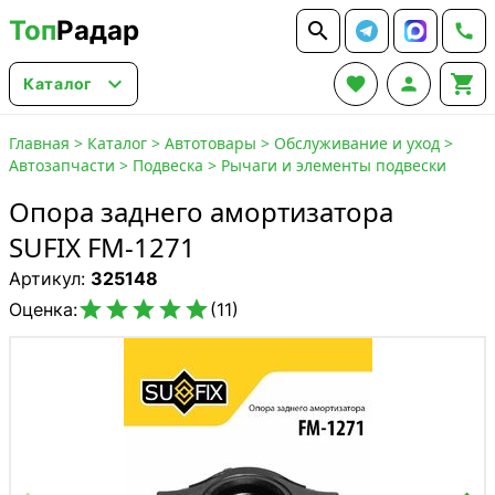
Топ
Радар






Каталог
Главная
>
Каталог
>
Автотовары
>
Обслуживание и уход
>
Автозапчасти
>
Подвеска
>
Рычаги и элементы подвески
Опора заднего амортизатора
SUFIX FM-1271
Артикул:
325148





Оценка:
(11)