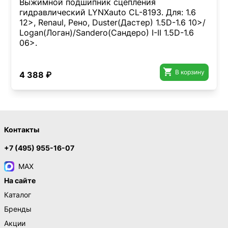
Выжимной подшипник сцепления
гидравлический LYNXauto CL-8193. Для: 1.6
12>, Renaul, Рено, Duster(Дастер) 1.5D-1.6 10>/
Logan(Логан)/Sandero(Сандеро) I-II 1.5D-1.6
06>.

В корзину
4 388 ₽
Контакты
+7 (495) 955-16-07
MAX
На сайте
Каталог
Бренды
Акции