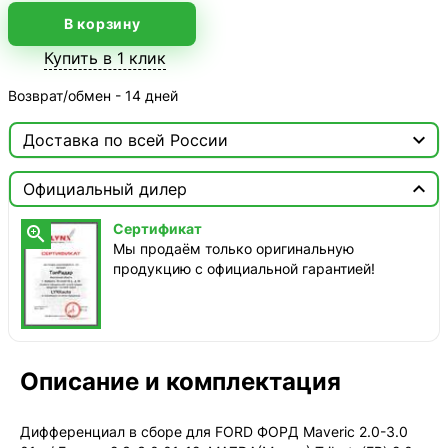
В корзину
Купить в 1 клик
Возврат/обмен - 14 дней

Доставка по всей России

Москва

Официальный дилер
ТопРадар — Курьер
Сертификат

сегодня, от 350 ₽
Мы продаём только оригинальную
продукцию с официальной гарантией!
ТопРадар — Самовывоз
сегодня, бесплатно
наб. Бережковская, д. 20, стр. 19
СДЭК — Пункты выдачи
1-3 дня, от 385 ₽
Описание и комплектация
СДЭК — Курьер
1-3 дня, от 385 ₽
Дифференциал в сборе для FORD ФОРД Maveric 2.0-3.0