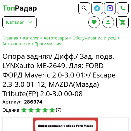
Топ
Радар






Каталог
Главная
>
Каталог
>
Автотовары
>
Обслуживание и уход
>
Автозапчасти
>
Трансмиссия
Опора задняя/ Дифф./ Зад. подв.
LYNXauto ME-2649. Для: FORD
ФОРД Maveric 2.0-3.0 01>/ Escape
2.3-3.0 01-12, MAZDA(Мазда)
Tribute(EP) 2.0-3.0 00-08
Артикул:
286974





Оценка:
(7)