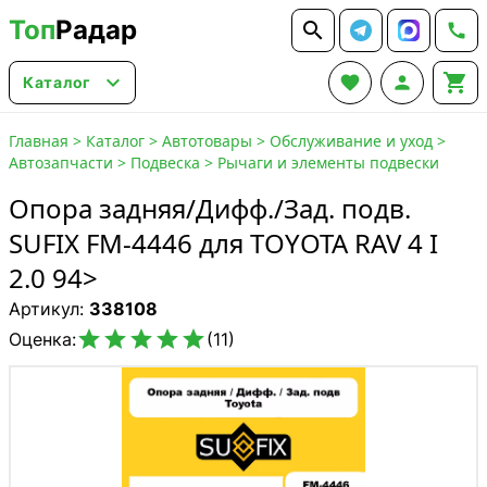
Топ
Радар






Каталог
Главная
>
Каталог
>
Автотовары
>
Обслуживание и уход
>
Автозапчасти
>
Подвеска
>
Рычаги и элементы подвески
Опора задняя/Дифф./Зад. подв.
SUFIX FM-4446 для TOYOTA RAV 4 I
2.0 94>
Артикул:
338108





Оценка:
(11)