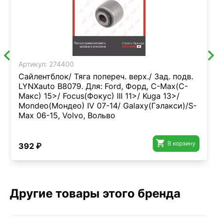
Артикул:
274400
Сайлентблок/ Тяга попереч. верх./ Зад. подв.
LYNXauto B8079. Для: Ford, Форд, C-Max(С-
Макс) 15>/ Focus(Фокус) III 11>/ Kuga 13>/
Mondeo(Мондео) IV 07-14/ Galaxy(Гэлакси)/S-
Max 06-15, Volvo, Вольво

В корзину
392 ₽
Другие товары этого бренда