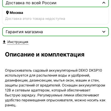

Доставка по всей России

Москва
Доставка этого товара недоступна

Гарантия магазина
Сертификат
Инструкция


Мы продаём только оригинальную продукцию с
официальной гарантией!
Описание и комплектация
Опрыскиватель садовый аккумуляторный DEKO DKSP10
используется для распыления воды и удобрений,
дезинфекции, дезинсекции, мытья окон, машин и стен,
защиты растений от вредителей. Оснащен аккумулятором
12В и сетевым адаптером, который обеспечивает
быструю зарядку. Регулируемые лямки обеспечивают
удобство перемещения опрыскивателя, можно носить как
ранец.