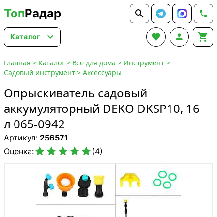
Топ
Радар






Каталог
Главная
>
Каталог
>
Все для дома
>
Инструмент
>
Садовый инструмент
>
Аксессуары
Опрыскиватель садовый
аккумуляторный DEKO DKSP10, 16
л 065-0942
Артикул:
256571





Оценка:
(4)