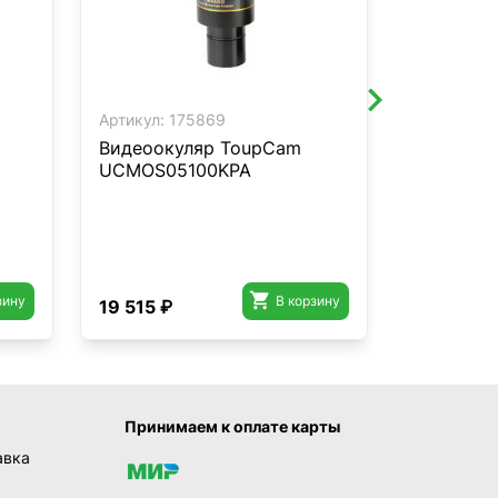
Артикул:
175869
Артикул:
3
Видеоокуляр ToupCam
Главная 
UCMOS05100KPA
биолога

зину
В корзину
19 515 ₽
980 ₽
Принимаем к оплате карты
авка