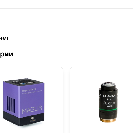
нет
ории