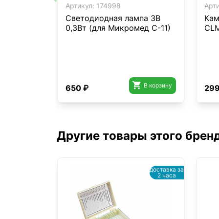
Артикул:
174998
Арти
Светодиодная лампа 3В
Кам
0,3Вт (для Микромед С-11)
CL

В корзину
650 ₽
299
Другие товары этого брен
доставка за
2 часа