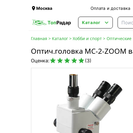

Москва
Оплата и доставка

Топ
Радар
Каталог
Главная
>
Каталог
>
Хобби и спорт
>
Оптические
Оптич.головка МС-2-ZOOM в





Оценка:
(3)