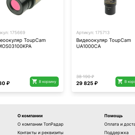
кул:
175669
Артикул:
175713
еоокуляр ToupCam
Видеоокуляр ToupCam
MOS03100KPA
UA1000CA
38 190 ₽


В корзину
В кор
80 ₽
29 825 ₽
О компании
Помощь
О компании ТопРадар
Оплата и дост
Контакты и реквизиты
Поддержка