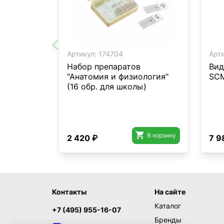
Артикул:
174704
Арти
Набор препаратов
Вид
"Анатомия и физиология"
SC
(16 обр. для школы)

В корзину
2 420 ₽
7 9
Контакты
На сайте
Каталог
+7 (495) 955-16-07
Бренды