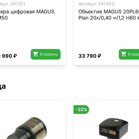
кул:
341251
Артикул:
341403
ера цифровая MAGUS
Объектив MAGUS 20PL6
M50
Plan 20х/0,40 ∞/1,2 H60


В корзину
В кор
 990 ₽
33 790 ₽
да
-22%