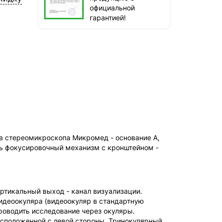
СДЭК — Пункты выдачи
официальной
1-3 дня, бесплатно
гарантией!
СДЭК — Курьер
1-3 дня, бесплатно
в стереомикроскопа Микромед - основание А,
ать фокусировочный механизм с кронштейном -
ертикальный выход - канал визуализации.
идеоокуляра (видеоокуляр в стандартную
роводить исследование через окуляры.
асположенной с левой стороны. Тринокулярный