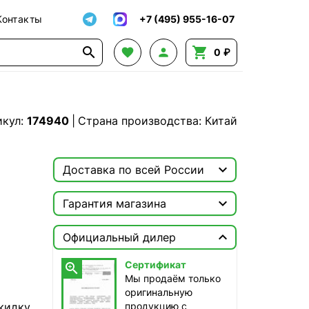
Контакты
+7 (495) 955-16-07




0 ₽
икул:
174940
|
Страна производства: Китай

Доставка по всей России

Москва

Гарантия магазина
ТопРадар — Курьер
Сертификат


сегодня, бесплатно
Официальный дилер
Мы продаём только
оригинальную продукцию с
ТопРадар — Самовывоз
Сертификат

официальной гарантией!
сегодня, бесплатно
Мы продаём только
наб. Бережковская, д. 20, стр. 19
оригинальную
кидку
продукцию с