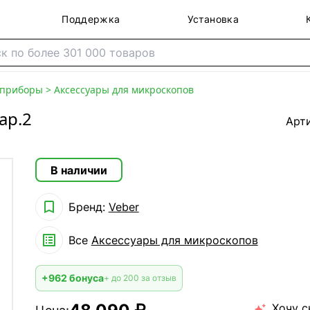
Поддержка
Установка
 приборы
>
Аксессуары для микроскопов
ар.2
Арт
В наличии

Бренд:
Veber

Все
Аксессуары для микроскопов
+962 бонуса
+ до 200 за отзыв
Хочу с
