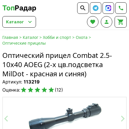
Топ
Радар






Каталог
Главная
>
Каталог
>
Хобби и спорт
>
Охота
>
Оптические прицелы
Оптический прицел Combat 2.5-
10x40 AOEG (2-х цв.подсветка
MilDot - красная и синяя)
Артикул:
113219





Оценка:
(12)