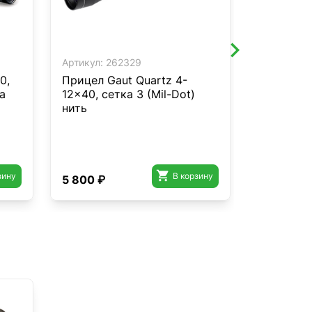
Артикул:
262329
Артикул:
2
0,
Прицел Gaut Quartz 4-
Оптическ
а
12x40, сетка 3 (Mil-Dot)
Optics 30
нить
x10 1-10

зину
В корзину
5 800 ₽
49 000 ₽