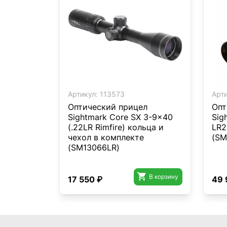
Артикул:
113573
Арти
Оптический прицел
Опт
Sightmark Core SX 3-9x40
Sig
(.22LR Rimfire) кольца и
LR2
чехол в комплекте
(SM
(SM13066LR)

В корзину
17 550 ₽
49 