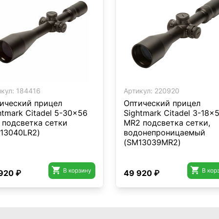
кул:
184416
Артикул:
220920
ический прицел
Оптический прицел
htmark Citadel 5-30x56
Sightmark Citadel 3-18x
 подсветка сетки
MR2 подсветка сетки,
13040LR2)
водонепроницаемый
(SM13039MR2)


В корзину
В кор
920 ₽
49 920 ₽