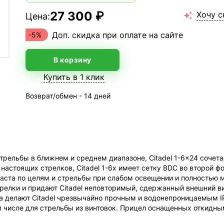
27 300 ₽
Хочу с
Цена:

Доп. скидка при оплате на сайте
-5%
В корзину
Купить в 1 клик
Возврат/обмен - 14 дней
трельбы в ближнем и среднем диапазоне, Citadel 1-6x24 сочет
астоящих стрелков, Citadel 1-6x имеет сетку BDC во второй ф
траста по целям и стрельбы при слабом освещении и полностью
релки и придают Citadel неповторимый, сдержанный внешний в
 делают Citadel чрезвычайно прочным и водонепроницаемым IP6
м числе для стрельбы из винтовок. Прицел оснащенных откидн