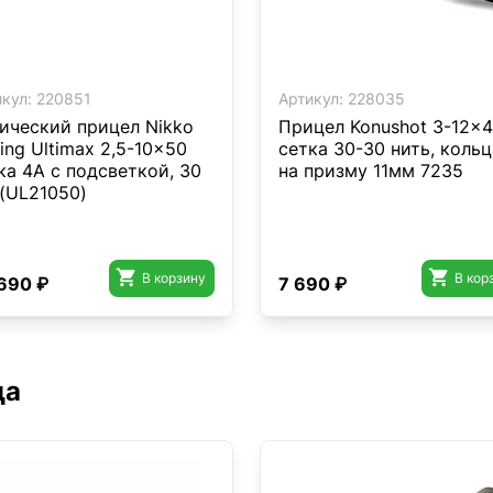
кул:
220851
Артикул:
228035
ический прицел Nikko
Прицел Konushot 3-12x4
rling Ultimax 2,5-10x50
сетка 30-30 нить, кольц
ка 4А с подсветкой, 30
на призму 11мм 7235
(UL21050)


В корзину
В кор
690 ₽
7 690 ₽
да