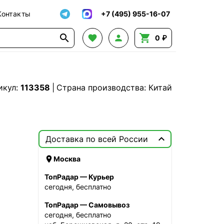
Контакты
+7 (495) 955-16-07




0 ₽
икул:
113358
|
Страна производства: Китай

Доставка по всей России

Москва
ТопРадар — Курьер
сегодня, бесплатно
ТопРадар — Самовывоз
сегодня, бесплатно