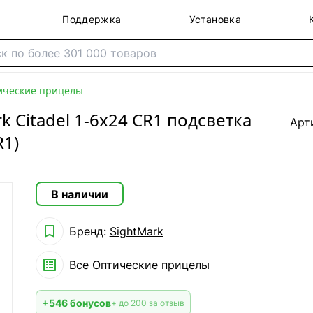
Поддержка
Установка
ические прицелы
 Citadel 1-6x24 CR1 подсветка
Арт
R1)
В наличии

Бренд:
SightMark

Все
Оптические прицелы
+546 бонусов
+ до 200 за отзыв