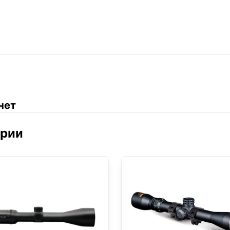
нет
ории