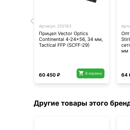
Артикул:
210183
Арти
Прицел Vector Optics
Опт
Continental 4-24x56, 34 мм,
Sti
Tactical FFP (SCFF-29)
сет
мм 

В корзину
60 450 ₽
64 
Другие товары этого брен