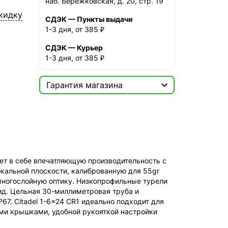
наб. Бережковская, д. 20, стр. 19
кидку
СДЭК — Пункты выдачи
1-3 дня, от 385 ₽
СДЭК — Курьер
1-3 дня, от 385 ₽

Гарантия магазина
Сертификат

Мы продаём только
оригинальную продукцию с
официальной гарантией!
ает в себе впечатляющую производительность с
окальной плоскости, калиброванную для 55gr
 многослойную оптику. Низкопрофильные турели
ид. Цельная 30-миллиметровая труба и
7. Citadel 1-6x24 CR1 идеально подходит для
ыми крышками, удобной рукояткой настройки