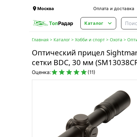

Москва
Оплата и доставка

Топ
Радар
Каталог
Главная
>
Каталог
>
Хобби и спорт
>
Охота
>
Опт
Оптический прицел Sightmark
сетки BDC, 30 мм (SM13038C





Оценка:
(11)