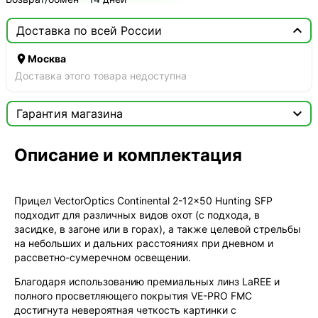

Доставка по всей России

Москва
Доставка этого товара недоступна

Гарантия магазина
Сертификат

Описание и комплектация
Мы продаём только оригинальную продукцию с
официальной гарантией!
Прицел VectorOptics Continental 2-12x50 Hunting SFP
подходит для различных видов охот (с подхода, в
засидке, в загоне или в горах), а также целевой стрельбы
на небольших и дальних расстояниях при дневном и
рассветно-сумеречном освещении.
Благодаря использованию премиальных линз LaREE и
полного просветляющего покрытия VE-PRO FMC
достигнута невероятная четкость картинки с