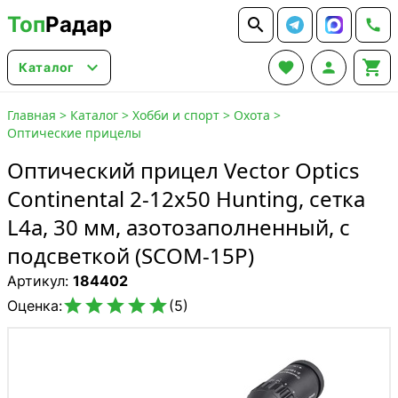
Топ
Радар






Каталог
Главная
>
Каталог
>
Хобби и спорт
>
Охота
>
Оптические прицелы
Оптический прицел Vector Optics
Continental 2-12x50 Hunting, сетка
L4a, 30 мм, азотозаполненный, с
подсветкой (SCOM-15P)
Артикул:
184402





Оценка:
(5)