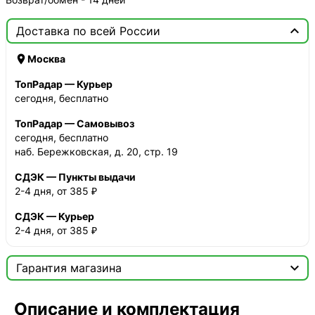

Доставка по всей России

Москва
ТопРадар — Курьер
сегодня, бесплатно
ТопРадар — Самовывоз
сегодня, бесплатно
наб. Бережковская, д. 20, стр. 19
СДЭК — Пункты выдачи
2-4 дня, от 385 ₽
СДЭК — Курьер
2-4 дня, от 385 ₽

Гарантия магазина
Сертификат

Описание и комплектация
Мы продаём только оригинальную продукцию с