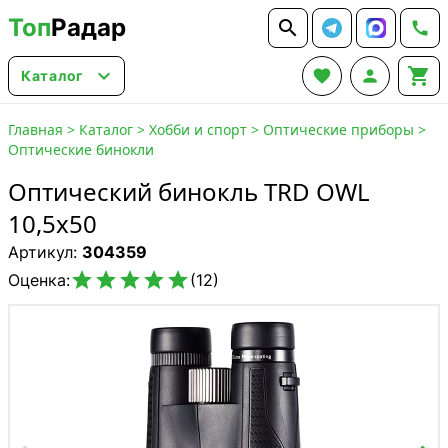
Топ
Радар






Каталог
Главная
>
Каталог
>
Хобби и спорт
>
Оптические приборы
>
Оптические бинокли
Оптический бинокль TRD OWL
10,5x50
Артикул:
304359





Оценка:
(12)