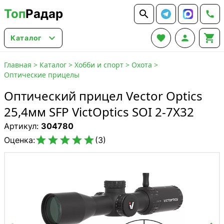
Топ
Радар






Каталог
Главная
>
Каталог
>
Хобби и спорт
>
Охота
>
Оптические прицелы
Оптический прицел Vector Optics
25,4мм SFP VictOptics SOI 2-7X32
Артикул:
304780





Оценка:
(3)