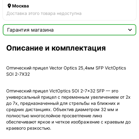

Москва
Доставка этого товара недоступна

Гарантия магазина
Сертификат

Описание и комплектация
Мы продаём только оригинальную продукцию с
официальной гарантией!
Оптический прицел Vector Optics 25,4мм SFP VictOptics
SOI 2-7X32
Оптический прицел VictOptics SOI 2-7x32 SFP — это
универсальный прицел с переменным увеличением от 2x
до 7x, предназначенный для стрельбы на ближних и
средних дистанциях. Объектив диаметром 32 мм и
полностью многослойное просветление линз
обеспечивают яркое и четкое изображение с краевым до
краевого резкостью.