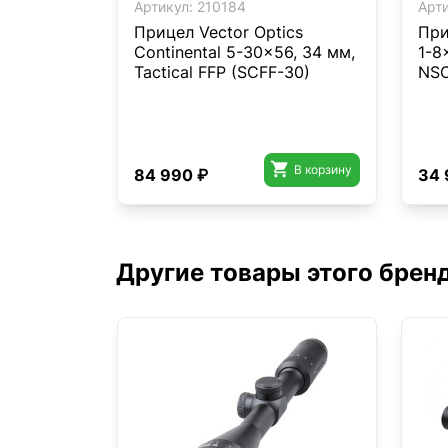
Артикул:
210184
Арти
Прицел Vector Optics
При
Continental 5-30x56, 34 мм,
1-8
Tactical FFP (SCFF-30)
NS

В корзину
84 990 ₽
34 
Другие товары этого брен