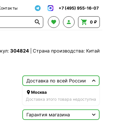
Контакты
+7 (495) 955-16-07




0 ₽
кул:
304824
|
Страна производства: Китай

Доставка по всей России

Москва
Доставка этого товара недоступна

Гарантия магазина
Сертификат
