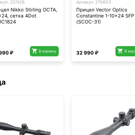
кул:
227426
Артикул:
276853
цел Nikko Stirling OCTA,
Прицел Vector Optics
x24, сетка 4Dot
Constantine 1-10x24 SFP
OC1824
(SCOC-31)


В корзину
В кор
990 ₽
32 990 ₽
да