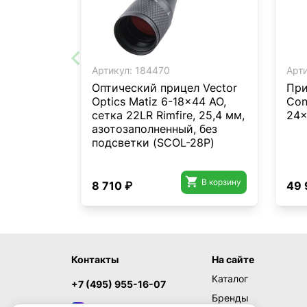
Артикул:
184470
Арти
Оптический прицел Vector
При
Optics Matiz 6-18x44 AO,
Cont
сетка 22LR Rimfire, 25,4 мм,
24x
азотозаполненный, без
подсветки (SCOL-28P)

В корзину
8 710 ₽
49 
Контакты
На сайте
Каталог
+7 (495) 955-16-07
Бренды