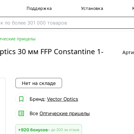
Поддержка
Установка
ические прицелы
tics 30 мм FFP Constantine 1-
Арти
Нет на складе

Бренд:
Vector Optics

Все
Оптические прицелы
+920 бонусов
+ до 200 за отзыв