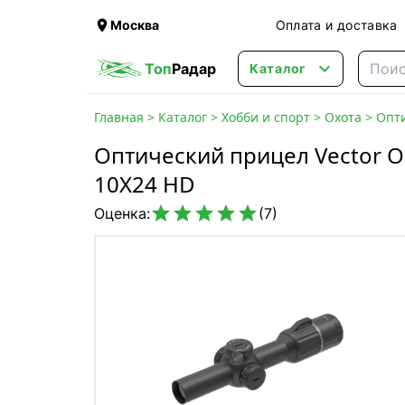

Москва
Оплата и доставка

Топ
Радар
Каталог
Главная
>
Каталог
>
Хобби и спорт
>
Охота
>
Опт
Оптический прицел Vector Op
10X24 HD





Оценка:
(7)