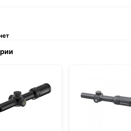
нет
ории