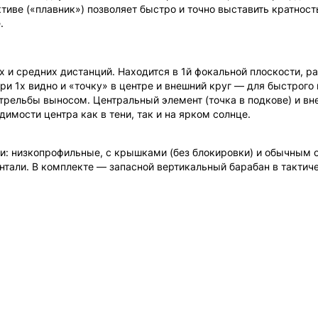
иве («плавник») позволяет быстро и точно выставить кратност
.
х и средних дистанций. Находится в 1й фокальной плоскости, р
ри 1x видно и «точку» в центре и внешний круг — для быстрого
стрельбы выносом. Центральный элемент (точка в подкове) и вн
имости центра как в тени, так и на ярком солнце.
: низкопрофильные, с крышками (без блокировки) и обычным об
зонтали. В комплекте — запасной вертикальный барабан в такти