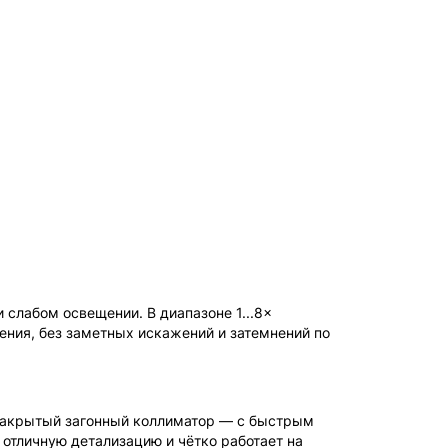
Мы продаём только
оригинальную продукцию с
официальной гарантией!
 слабом освещении. В диапазоне 1...8×
ения, без заметных искажений и затемнений по
к закрытый загонный коллиматор — с быстрым
 отличную детализацию и чётко работает на