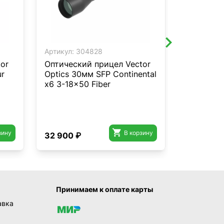
Артикул:
304828
Артикул:
3
or
Оптический прицел Vector
Оптическ
ur
Optics 30мм SFP Continental
Optics 30
x6 3-18x50 Fiber
SOI 4-12

зину
В корзину
32 900 ₽
5 650 ₽
Принимаем к оплате карты
авка