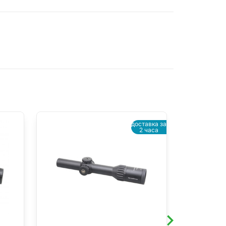
доставка за
-17%
2 часа