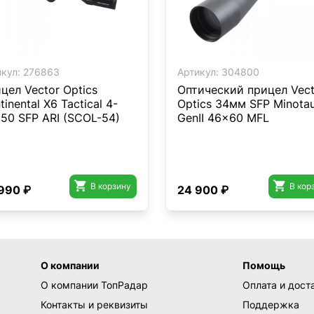
кул:
276863
Артикул:
304800
цел Vector Optics
Оптический прицел Vect
inental X6 Tactical 4-
Optics 34мм SFP Minota
50 SFP ARI (SCOL-54)
GenII 46x60 MFL


В корзину
В кор
990 ₽
24 900 ₽
О компании
Помощь
О компании ТопРадар
Оплата и дост
Контакты и реквизиты
Поддержка