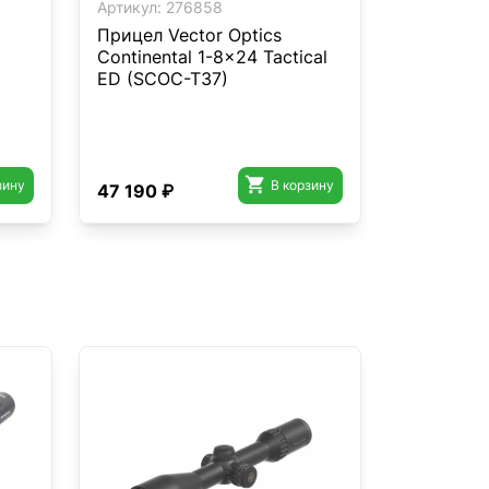
Артикул:
276858
Артикул:
2
Прицел Vector Optics
Прицел о
Continental 1-8x24 Tactical
WA4X 3-1
ED (SCOC-T37)
14 390 ₽

зину
В корзину
47 190 ₽
11 990 ₽