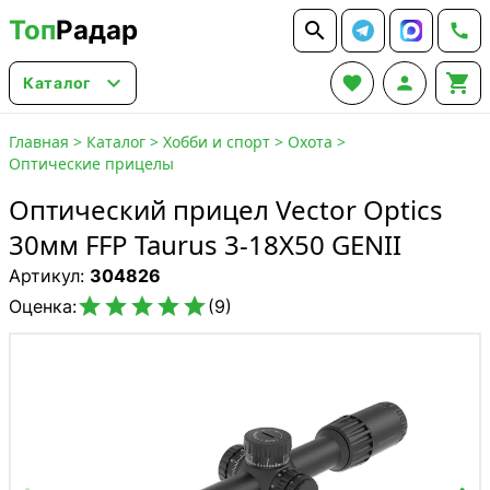
Топ
Радар






Каталог
Главная
>
Каталог
>
Хобби и спорт
>
Охота
>
Оптические прицелы
Оптический прицел Vector Optics
30мм FFP Taurus 3-18X50 GENII
Артикул:
304826





Оценка:
(9)