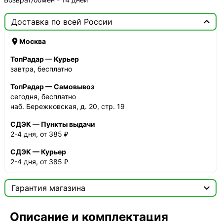

Доставка по всей России

Москва
ТопРадар — Курьер
завтра, бесплатно
ТопРадар — Самовывоз
сегодня, бесплатно
наб. Бережковская, д. 20, стр. 19
СДЭК — Пункты выдачи
2-4 дня, от 385 ₽
СДЭК — Курьер
2-4 дня, от 385 ₽

Гарантия магазина
Сертификат

Описание и комплектация
Мы продаём только оригинальную продукцию с