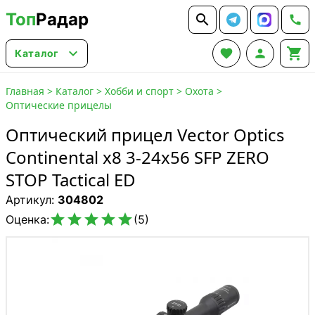
Топ
Радар






Каталог
Главная
>
Каталог
>
Хобби и спорт
>
Охота
>
Оптические прицелы
Оптический прицел Vector Optics
Continental x8 3-24x56 SFP ZERO
STOP Tactical ED
Артикул:
304802





Оценка:
(5)