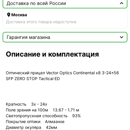

Доставка по всей России

Москва
Доставка этого товара недоступна

Гарантия магазина
Сертификат

Описание и комплектация
Мы продаём только оригинальную продукцию с
официальной гарантией!
Оптический прицел Vector Optics Continental x8 3-24x56
SFP ZERO STOP Tactical ED
Кратность 3x - 24x
Поле зрения на 100м 13.67 - 1.71 м
Светопропускная способность 93%
Покрытие оптики Алмазное
Диаметр окуляра 42мм