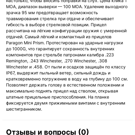
настолько, чтобы вносить поправки на слух. Цена клика 1
MOA, диапазон выверки — 100 MOA. Удаление выходного
зрачка 95 мм предотвращает возможность
травмирования стрелка при отдаче и обеспечивает
гибкость в выборе стрелковой позиции. Прицел
рассчитана на лёгкие конфигурации оружия с умеренной
отдачей. Самый лёгкий и компактный из прицелов
Paragon Mini Prism. Протестирован на ударные нагрузки
до 1000G, что гарантирует сохранность внутренних
компонентов при стрельбе патронами калибра .223
Remington, .243 Winchester, .270 Winchester, .308
Winchester и .458. От пыли и осадков защищён по классу
IP67, выдержит пыльный ветер, сильный дождь и
кратковременно погружение в воду на глубину до 100 см.
Позволяет держать голову в естественном положении и
максимально поднять прицел над стволом, открывая
штатные прицельные приспособления. На планке
фиксируется двумя прижимными винтами с внутренним
шестигранником.
Отзывы и вопросы (0)