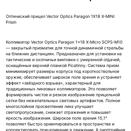
официальной гарантией!
Оптический прицел Vector Optics Paragon 1X18 X-MINI
Prism
Коллиматор Vector Optics Paragon 1x18 Х-Micro SCPS-M10
— закрытый призматик для точной динамичной стрельбы
на ближних дистанциях. Предназначен для установки на
тактические и охотничьи винтовки с умеренной отдачей,
оснащённые верхней планкой Picatinny. Система призм
минимизирует размеры корпуса под короткоствольное
оружие, обеспечивает широкое поле зрения и устраняет
эффект «звёздного взрыва», характерный для
традиционных линзовых коллиматоров. Это позволяет
формировать чистое и резкое изображение прицельной
сетки без нежелательных световых артефактов. Полное
многослойное просветление линз улучшает
светопропускание, снижает отражения и повышает
яркость изображения. Широкое поле зрения 15,1°
позволяет быстро ориентироваться в пространстве и
корректировать прицеливание в движении. А диоптрийная