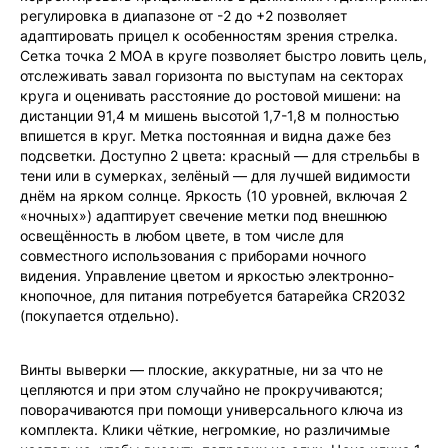
регулировка в диапазоне от -2 до +2 позволяет
адаптировать прицел к особенностям зрения стрелка.
Сетка точка 2 MOA в круге позволяет быстро ловить цель,
отслеживать завал горизонта по выступам на секторах
круга и оценивать расстояние до ростовой мишени: на
дистанции 91,4 м мишень высотой 1,7-1,8 м полностью
впишется в круг. Метка постоянная и видна даже без
подсветки. Доступно 2 цвета: красный — для стрельбы в
тени или в сумерках, зелёный — для лучшей видимости
днём на ярком солнце. Яркость (10 уровней, включая 2
«ночных») адаптирует свечение метки под внешнюю
освещённость в любом цвете, в том числе для
совместного использования с приборами ночного
видения. Управление цветом и яркостью электронно-
кнопочное, для питания потребуется батарейка CR2032
(покупается отдельно).
Винты выверки — плоские, аккуратные, ни за что не
цепляются и при этом случайно не прокручиваются;
поворачиваются при помощи универсального ключа из
комплекта. Клики чёткие, негромкие, но различимые