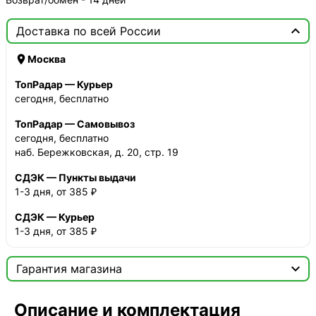

Доставка по всей России

Москва
ТопРадар — Курьер
сегодня, бесплатно
ТопРадар — Самовывоз
сегодня, бесплатно
наб. Бережковская, д. 20, стр. 19
СДЭК — Пункты выдачи
1-3 дня, от 385 ₽
СДЭК — Курьер
1-3 дня, от 385 ₽

Гарантия магазина
Сертификат

Описание и комплектация
Мы продаём только оригинальную продукцию с