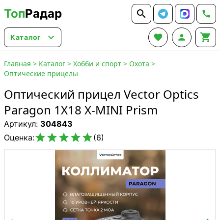
Топ
Радар






Каталог
Главная
>
Каталог
>
Хобби и спорт
>
Охота
>
Оптические прицелы
Оптический прицел Vector Optics
Paragon 1X18 X-MINI Prism
Артикул:
304843





Оценка:
(6)