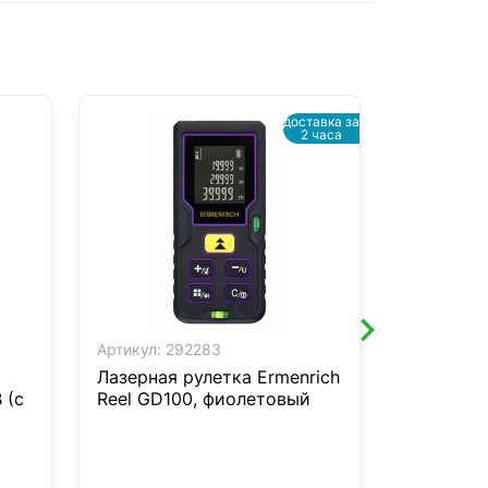
доставка за
2 часа
Артикул:
292283
Артикул:
2
Лазерная рулетка Ermenrich
Лазерный
 (с
Reel GD100, фиолетовый
RD-41 с 