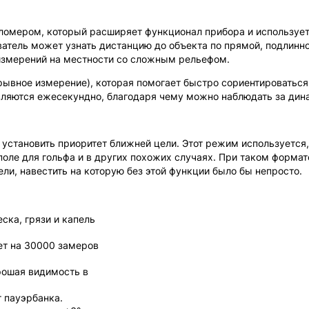
ломером, который расширяет функционал прибора и использует
ватель может узнать дистанцию до объекта по прямой, подлинно
измерений на местности со сложным рельефом.
ывное измерение), которая помогает быстро сориентироваться
вляются ежесекундно, благодаря чему можно наблюдать за д
установить приоритет ближней цели. Этот режим используется,
 поле для гольфа и в других похожих случаях. При таком форма
ли, навестить на которую без этой функции было бы непросто.
еска, грязи и капель
ет на 30000 замеров
рошая видимость в
т пауэрбанка.