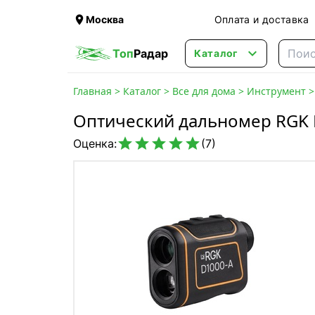

Москва
Оплата и доставка

Топ
Радар
Каталог
Главная
>
Каталог
>
Все для дома
>
Инструмент
Оптический дальномер RGK 





Оценка:
(7)