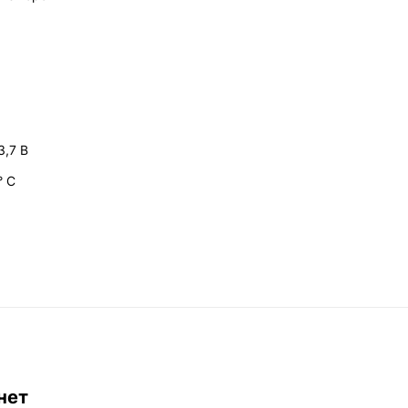
3,7 В
° C
нет