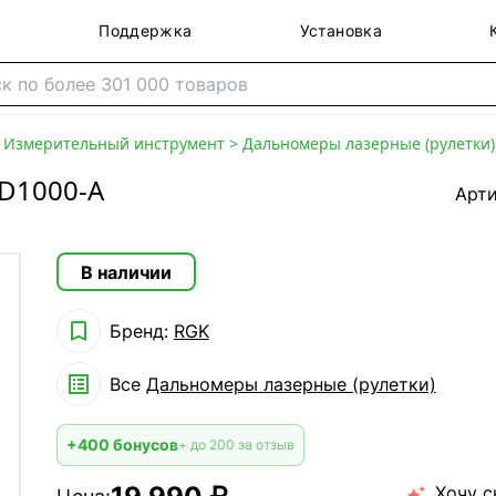
Поддержка
Установка
>
Измерительный инструмент
>
Дальномеры лазерные (рулетки)
D1000-A
Арти
В наличии

Бренд:
RGK

Все
Дальномеры лазерные (рулетки)
+400 бонусов
+ до 200 за отзыв
Хочу с
