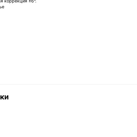
я коррекция ±6°.
ье
ики