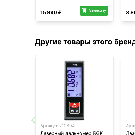

В корзину
15 990 ₽
8 8
Другие товары этого брен
Артикул:
210804
Арти
Лазерный дальномер RGK
Лаз