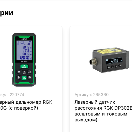
ории
кул:
220774
Артикул:
265360
ерный дальномер RGK
Лазерный датчик
0G (с поверкой)
расстояния RGK DP302B
вольтовым и токовым
выходом)