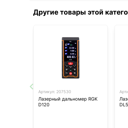
Другие товары этой катег
Артикул:
207530
Арти
Лазерный дальномер RGK
Лаз
D120
DL5