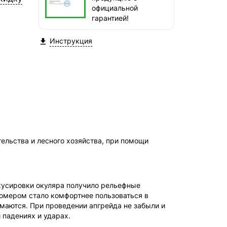
СДЭК — Пункты выдачи
официальной
1-3 дня, от 385 ₽
гарантией!
СДЭК — Курьер
Инструкция

1-3 дня, от 385 ₽
ельства и лесного хозяйства, при помощи
окусировки окуляра получило рельефные
номером стало комфортнее пользоваться в
маются. При проведении апгрейда не забыли и
 падениях и ударах.