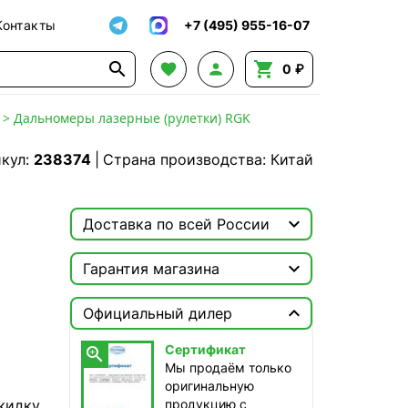
Контакты
+7 (495) 955-16-07




0 ₽
>
Дальномеры лазерные (рулетки) RGK
кул:
238374
|
Страна производства: Китай

Доставка по всей России

Москва

Гарантия магазина
ТопРадар — Курьер
Сертификат


сегодня, бесплатно
Официальный дилер
Мы продаём только
оригинальную продукцию с
ТопРадар — Самовывоз
Сертификат

официальной гарантией!
сегодня, бесплатно
Мы продаём только
наб. Бережковская, д. 20, стр. 19
оригинальную
кидку
продукцию с