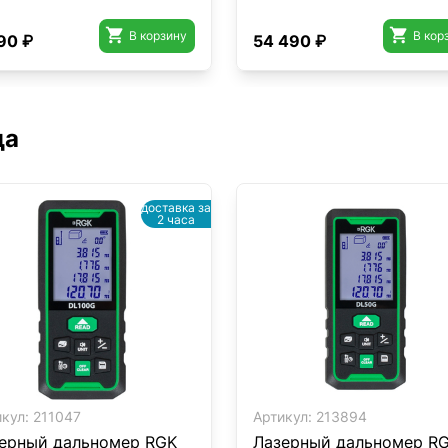


В корзину
В кор
90 ₽
54 490 ₽
да
доставка за
2 часа
кул:
211047
Артикул:
213894
ерный дальномер RGK
Лазерный дальномер R