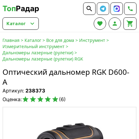
Топ
Радар






Каталог
Главная
>
Каталог
>
Все для дома
>
Инструмент
>
Измерительный инструмент
>
Дальномеры лазерные (рулетки)
>
Дальномеры лазерные (рулетки) RGK
Оптический дальномер RGK D600-
A
Артикул:
238373





Оценка:
(6)