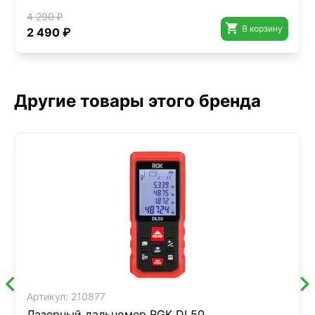
4 290 ₽

В корзину
2 490 ₽
Другие товары этого бренда
Артикул:
210877
Лазерный дальномер RGK DL50