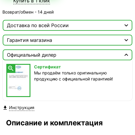
Купить в 1 клик
Возврат/обмен - 14 дней

Доставка по всей России

Москва

Гарантия магазина
ТопРадар — Курьер
Сертификат


сегодня, бесплатно
Официальный дилер
Мы продаём только оригинальную продукцию с
официальной гарантией!
ТопРадар — Самовывоз
Сертификат

сегодня, бесплатно
Мы продаём только оригинальную
наб. Бережковская, д. 20, стр. 19
продукцию с официальной гарантией!
СДЭК — Пункты выдачи
1-3 дня, от 385 ₽
СДЭК — Курьер
Инструкция

1-3 дня, от 385 ₽
Описание и комплектация