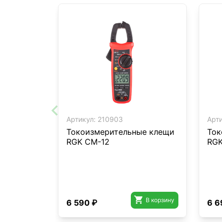
Артикул:
210903
Арти
Токоизмерительные клещи
Ток
RGK CM-12
RGK

В корзину
6 590 ₽
6 6