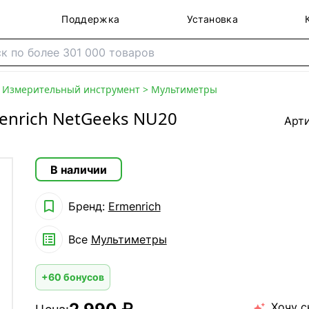
Поддержка
Установка
>
Измерительный инструмент
>
Мультиметры
enrich NetGeeks NU20
Арт
В наличии

Бренд:
Ermenrich

Все
Мультиметры
+60 бонусов
Хочу с
