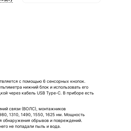
СДЭК — Пункты выдачи
2-4 дня, от 385 ₽
СДЭК — Курьер
2-4 дня, от 385 ₽
ствляется с помощью 6 сенсорных кнопок.
льтиметра нижний блок и использовать его
кой через кабель USB Type-C. В приборе есть
ний связи (ВОЛС), монтажников
80, 1310, 1490, 1550, 1625 нм. Мощность
для обнаружения обрывов и повреждений.
его не попадали пыль и вода.