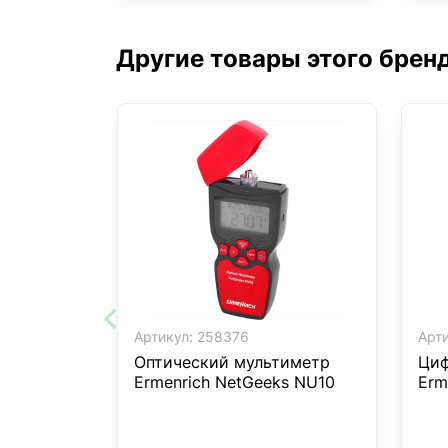
Другие товары этого брен
Артикул:
258376
Арти
Оптический мультиметр
Циф
Ermenrich NetGeeks NU10
Erm