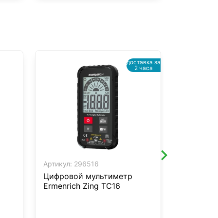
доставка за
2 часа
Артикул:
296516
Артикул:
3
Цифровой мультиметр
Токоизме
Ermenrich Zing TC16
Ermenrich
фиолето