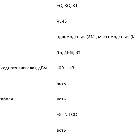
FC, SC, ST
RJ45
одномодовые (SM), многомодовые (
дБ, дБм, Вт
ходного сигнала), дБм
–60… +8
есть
кабеля
есть
FSTN LCD
есть