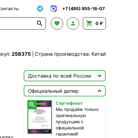
Контакты
+7 (495) 955-16-07




0 ₽
икул:
258375
|
Страна производства: Китай

Доставка по всей России

Москва

Официальный дилер
ТопРадар — Курьер
Сертификат

завтра, от 350 ₽
Мы продаём только
оригинальную
ТопРадар — Самовывоз
продукцию с
сегодня, бесплатно
официальной
наб. Бережковская, д. 20, стр. 19
гарантией!
кидку