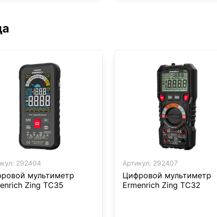
да
кул:
292404
Артикул:
292407
ровой мультиметр
Цифровой мультиметр
enrich Zing TC35
Ermenrich Zing TC32