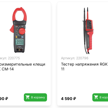
кул:
220775
Артикул:
220796
оизмерительные клещи
Тестер напряжения RGK
 CM-14
11


В корзину
В кор
90 ₽
4 590 ₽