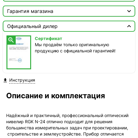

Москва

Гарантия магазина
Доставка этого товара недоступна
Сертификат


Официальный дилер
Мы продаём только оригинальную продукцию с
официальной гарантией!
Сертификат

Мы продаём только оригинальную
продукцию с официальной гарантией!
Инструкция

Описание и комплектация
Надёжный и практичный, профессиональный оптический
нивелир RGK N-24 отлично подходит для решения
большинства измерительных задач при проектировании,
строительстве и землеустройстве. Прибор отличается