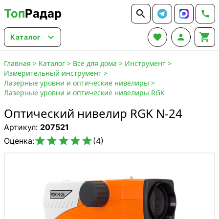
Топ
Радар






Каталог
Главная
>
Каталог
>
Все для дома
>
Инструмент
>
Измерительный инструмент
>
Лазерные уровни и оптические нивелиры
>
Лазерные уровни и оптические нивелиры RGK
Оптический нивелир RGK N-24
Артикул:
207521





Оценка:
(4)