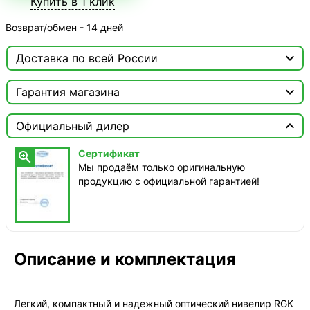
Купить в 1 клик
Возврат/обмен - 14 дней

Доставка по всей России

Москва

Гарантия магазина
ТопРадар — Курьер
Сертификат


сегодня, бесплатно
Официальный дилер
Мы продаём только оригинальную продукцию с
официальной гарантией!
ТопРадар — Самовывоз
Сертификат

сегодня, бесплатно
Мы продаём только оригинальную
наб. Бережковская, д. 20, стр. 19
продукцию с официальной гарантией!
СДЭК — Пункты выдачи
1-3 дня, от 385 ₽
СДЭК — Курьер
1-3 дня, от 385 ₽
Описание и комплектация
Легкий, компактный и надежный оптический нивелир RGK