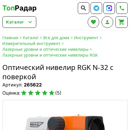
Топ
Радар






Каталог
Главная
>
Каталог
>
Все для дома
>
Инструмент
>
Измерительный инструмент
>
Лазерные уровни и оптические нивелиры
>
Лазерные уровни и оптические нивелиры RGK
Оптический нивелир RGK N-32 с
поверкой
Артикул:
265622





Оценка:
(5)