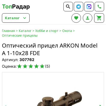
Топ
Радар






Каталог
Главная
>
Каталог
>
Хобби и спорт
>
Охота
>
Оптические прицелы
Оптический прицел ARKON Model
A 1-10х28 FDE
Артикул:
307762





Оценка:
(5)