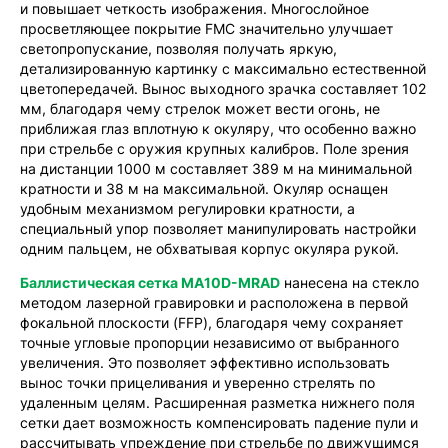
и повышает четкость изображения. Многослойное
просветляющее покрытие FMC значительно улучшает
светопропускание, позволяя получать яркую,
детализированную картинку с максимально естественной
цветопередачей. Вынос выходного зрачка составляет 102
мм, благодаря чему стрелок может вести огонь, не
приближая глаз вплотную к окуляру, что особенно важно
при стрельбе с оружия крупных калибров. Поле зрения
на дистанции 1000 м составляет 389 м на минимальной
кратности и 38 м на максимальной. Окуляр оснащен
удобным механизмом регулировки кратности, а
специальный упор позволяет манипулировать настройки
одним пальцем, не обхватывая корпус окуляра рукой.
Баллистическая сетка MA10D-MRAD
нанесена на стекло
методом лазерной гравировки и расположена в первой
фокальной плоскости (FFP), благодаря чему сохраняет
точные угловые пропорции независимо от выбранного
увеличения. Это позволяет эффективно использовать
вынос точки прицеливания и уверенно стрелять по
удаленным целям. Расширенная разметка нижнего поля
сетки дает возможность компенсировать падение пули и
рассчитывать упреждение при стрельбе по движущимся