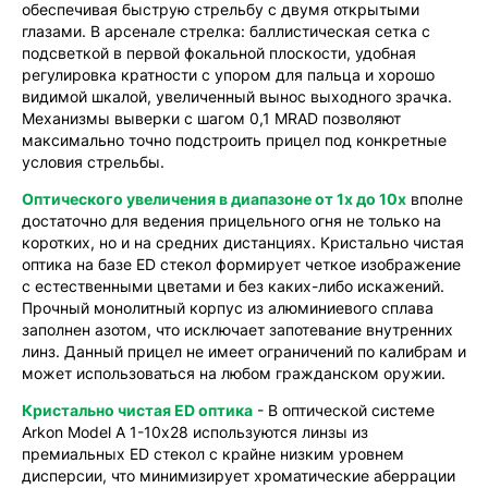
обеспечивая быструю стрельбу с двумя открытыми
глазами. В арсенале стрелка: баллистическая сетка с
подсветкой в первой фокальной плоскости, удобная
регулировка кратности с упором для пальца и хорошо
видимой шкалой, увеличенный вынос выходного зрачка.
Механизмы выверки с шагом 0,1 MRAD позволяют
максимально точно подстроить прицел под конкретные
условия стрельбы.
Оптического увеличения в диапазоне от 1х до 10х
вполне
достаточно для ведения прицельного огня не только на
коротких, но и на средних дистанциях. Кристально чистая
оптика на базе ED стекол формирует четкое изображение
с естественными цветами и без каких-либо искажений.
Прочный монолитный корпус из алюминиевого сплава
заполнен азотом, что исключает запотевание внутренних
линз. Данный прицел не имеет ограничений по калибрам и
может использоваться на любом гражданском оружии.
Кристально чистая ED оптика
- В оптической системе
Arkon Model A 1-10х28 используются линзы из
премиальных ED стекол с крайне низким уровнем
дисперсии, что минимизирует хроматические аберрации