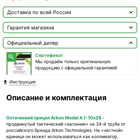

Доставка по всей России

Москва

Гарантия магазина
ТопРадар — Курьер
Сертификат


сегодня, бесплатно
Официальный дилер
Мы продаём только оригинальную продукцию с
официальной гарантией!
ТопРадар — Самовывоз
Сертификат

сегодня, бесплатно
Мы продаём только оригинальную
наб. Бережковская, д. 20, стр. 19
продукцию с официальной гарантией!
СДЭК — Пункты выдачи
Инструкция

1-3 дня, бесплатно
СДЭК — Курьер
Описание и комплектация
1-3 дня, бесплатно
Оптический прицел Arkon Model A 1-10х28
-
продвинутый тактический «загонник» на 34-й трубе от
российского бренда Arkon Technologies. На «честной»
единице он может использоваться как коллиматор,