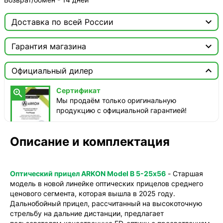

Доставка по всей России

Москва

Гарантия магазина
ТопРадар — Курьер
Сертификат


сегодня, бесплатно
Официальный дилер
Мы продаём только оригинальную продукцию с
официальной гарантией!
ТопРадар — Самовывоз
Сертификат

сегодня, бесплатно
Мы продаём только оригинальную
наб. Бережковская, д. 20, стр. 19
продукцию с официальной гарантией!
СДЭК — Пункты выдачи
1-3 дня, бесплатно
Описание и комплектация
СДЭК — Курьер
1-3 дня, бесплатно
Оптический прицел ARKON Model B 5-25х56
- Cтаршая
модель в новой линейке оптических прицелов среднего
ценового сегмента, которая вышла в 2025 году.
Дальнобойный прицел, рассчитанный на высокоточную
стрельбу на дальние дистанции, предлагает