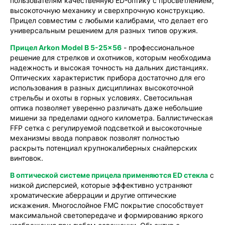
пользователям качественную ED-оптику с просветлением,
высокоточную механику и сверхпрочную конструкцию.
Прицел совместим с любыми калибрами, что делает его
универсальным решением для разных типов оружия.
Прицел Arkon Model B 5-25x56
- профессиональное
решение для стрелков и охотников, которым необходима
надежность и высокая точность на дальних дистанциях.
Оптических характеристик прибора достаточно для его
использования в разных дисциплинах высокоточной
стрельбы и охоты в горных условиях. Светосильная
оптика позволяет уверенно различать даже небольшие
мишени за пределами одного километра. Баллистическая
FFP сетка с регулируемой подсветкой и высокоточные
механизмы ввода поправок позволят полностью
раскрыть потенциал крупнокалиберных снайперских
винтовок.
В оптической системе прицела применяются ED стекла
с
низкой дисперсией, которые эффективно устраняют
хроматические аберрации и другие оптические
искажения. Многослойное FMC покрытие способствует
максимальной светопередаче и формированию яркого