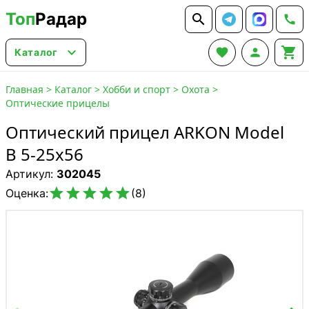
Топ
Радар






Каталог
Главная
>
Каталог
>
Хобби и спорт
>
Охота
>
Оптические прицелы
Оптический прицел ARKON Model
B 5-25х56
Артикул:
302045





Оценка:
(8)