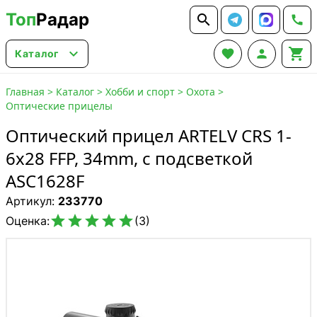
Топ
Радар






Каталог
Главная
>
Каталог
>
Хобби и спорт
>
Охота
>
Оптические прицелы
Оптический прицел ARTELV CRS 1-
6x28 FFP, 34mm, с подсветкой
ASC1628F
Артикул:
233770





Оценка:
(3)