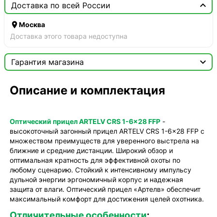

Доставка по всей России

Москва
Доставка этого товара недоступна

Гарантия магазина
Сертификат

Описание и комплектация
Мы продаём только оригинальную продукцию с
официальной гарантией!
Оптический прицел ARTELV CRS 1-6x28 FFP
-
высокоточный загонный прицел ARTELV CRS 1-6x28 FFP с
множеством преимуществ для уверенного выстрела на
ближние и средние дистанции. Широкий обзор и
оптимальная кратность для эффективной охоты по
любому сценарию. Стойкий к интенсивному импульсу
дульной энергии эргономичный корпус и надежная
защита от влаги. Оптический прицел «Артелв» обеспечит
максимальный комфорт для достижения целей охотника.
Отличительные особенности
: