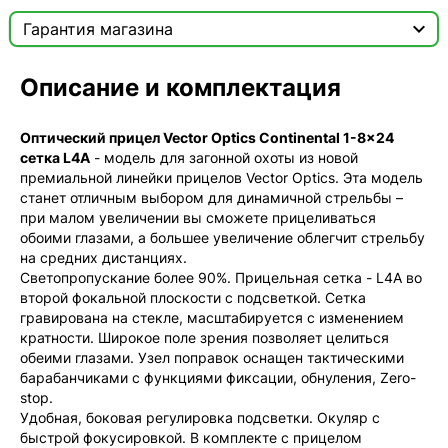

Гарантия магазина
Сертификат

Описание и комплектация
Мы продаём только оригинальную продукцию с
официальной гарантией!
Оптический прицел Vector Optics Continental 1-8x24
сетка L4A
- модель для загонной охоты из новой
премиальной линейки прицелов Vector Optics. Эта модель
станет отличным выбором для динамичной стрельбы –
при малом увеличении вы сможете прицеливаться
обоими глазами, а большее увеличение облегчит стрельбу
на средних дистанциях.
Светопропускание более 90%. Прицельная сетка - L4A во
второй фокальной плоскости с подсветкой. Сетка
гравирована на стекле, масштабируется с изменением
кратности. Широкое поле зрения позволяет целиться
обеими глазами. Узел поправок оснащен тактическими
барабанчиками с функциями фиксации, обнуления, Zero-
stop.
Удобная, боковая регулировка подсветки. Окуляр с
быстрой фокусировкой. В комплекте с прицелом