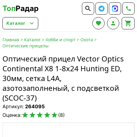
Топ
Радар






Каталог
Главная
>
Каталог
>
Хобби и спорт
>
Охота
>
Оптические прицелы
Оптический прицел Vector Optics
Continental X8 1-8x24 Hunting ED,
30мм, сетка L4A,
азотозаполненый, с подсветкой
(SCOC-37)
Артикул:
264095





Оценка:
(8)