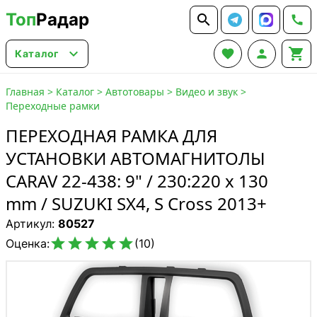
Топ
Радар






Каталог
Главная
>
Каталог
>
Автотовары
>
Видео и звук
>
Переходные рамки
ПЕРЕХОДНАЯ РАМКА ДЛЯ
УСТАНОВКИ АВТОМАГНИТОЛЫ
CARAV 22-438: 9" / 230:220 x 130
mm / SUZUKI SX4, S Cross 2013+
Артикул:
80527





Оценка:
(10)