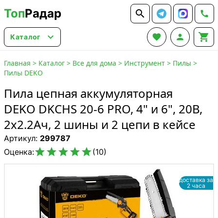
Топ
Радар






Каталог
Главная
>
Каталог
>
Все для дома
>
Инструмент
>
Пилы
>
Пилы DEKO
Пила цепная аккумуляторная
DEKO DKCHS 20-6 PRO, 4" и 6", 20В,
2x2.2Ач, 2 шины и 2 цепи в кейсе
Артикул:
299787





Оценка:
(10)
доставка за
2 часа