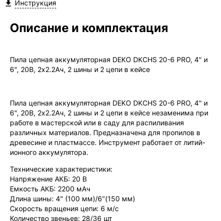
Сертификат
Инструкция


Мы продаём только оригинальную продукцию с
официальной гарантией!
Описание и комплектация
Пила цепная аккумуляторная DEKO DKCHS 20-6 PRO, 4" и
6", 20В, 2x2.2Ач, 2 шины и 2 цепи в кейсе
Пила цепная аккумуляторная DEKO DKCHS 20-6 PRO, 4" и
6", 20В, 2x2.2Ач, 2 шины и 2 цепи в кейсе незаменима при
работе в мастерской или в саду для распиливания
различных материалов. Предназначена для пропилов в
древесине и пластмассе. Инструмент работает от литий-
ионного аккумулятора.
Технические характеристики:
Напряжение АКБ: 20 В
Емкость АКБ: 2200 мАч
Длина шины: 4" (100 мм)/6"(150 мм)
Скорость вращения цепи: 6 м/с
Количество звеньев: 28/36 шт