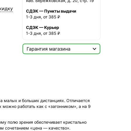
наб. Бережковская, д. 20, стр. 19
кидку
СДЭК — Пункты выдачи
1-3 дня, от 385 ₽
СДЭК — Курьер
1-3 дня, от 385 ₽

Гарантия магазина
Сертификат

Мы продаём только
оригинальную продукцию с
официальной гарантией!
 на малых и больших дистанциях. Отличается
 можно работать как с «загонником», а на 9
ему полю зрения обеспечивает кристально
им сочетанием «цена — качество».