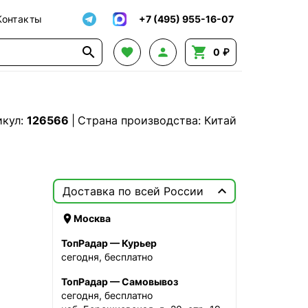
Контакты
+7 (495) 955-16-07




0 ₽
икул:
126566
|
Страна производства: Китай

Доставка по всей России

Москва
ТопРадар — Курьер
сегодня, бесплатно
ТопРадар — Самовывоз
сегодня, бесплатно