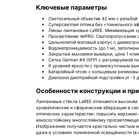
Ключевые параметры
Светосильный объектив 42 мм с резьбой 
Суперсветлая оптика без «тоннельного э
Линзы лантановые LaREE. Минимизация х
Просветление VePRO. Светопропускание 
Цельнолитой матовый корпус с диаметро
Водонепроницаемость (до 1 м), заполнени
Закрытые маховики выверки, цена 1 клик
Сетка German #4 (SFP) с регулируемой по
6 уровней яркости с промежуточным вы
Батарейный отсек с кольцевым резиновы
Диапазон диоптрийной подстройки от -3 д
Особенности конструкции и пр
Лантановые стёкла LaREE отличаются высоким
хроматические и сферические аберрации в сис
оптических характеристик: повысить верхнюю г
износостойкому многослойному просветляющем
Изображение получается кристально чистым и
даже в условиях пониженной освещённости (в 