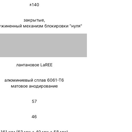
±140
закрытые,
ужиненный механизм блокировки "нуля"
лантановое LaREE
алюминиевый сплав 6061-Т6
матовое анодирование
57
46
161 мм (63 мм + 40 мм + 58 мм)