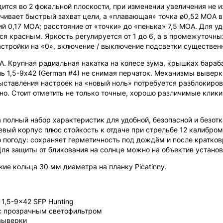
ится во 2 фокальной плоскости, при изменении увеличения не 
ивает быстрый захват цели, а «плавающая» точка ø0,52 MOA в
 0,17 MOA; расстояние от «точки» до «пенька» 7,5 MOA. Для у
ся красным. Яркость регулируется от 1 до 6, а в промежуточн
стройки на «0», включение / выключение подсветки существен
. Крупная радиальная накатка на колесе зума, крышках бараба
ль 1,5-9x42 (German #4) не снимая перчаток. Механизмы выве
ыставления настроек на «новый ноль» потребуется разблокирова
но. Стоит отметить не только точные, хорошо различимые клики 
 полный набор характеристик для удобной, безопасной и безот
й корпус плюс стойкость к отдаче при стрельбе 12 калибром и п
погоду: сохраняет герметичность под дождём и после кратковр
Для защиты от бликования на солнце можно на объектив устано
ие кольца 30 мм диаметра на планку Picatinny.
 1,5-9x42 SFP Hunting
 с прозрачным светофильтром
 выверки