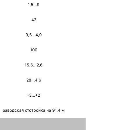
1,5...9
42
9,5...4,9
100
15,6...2,6
28...4,6
-3...+2
заводская отстройка на 91,4 м