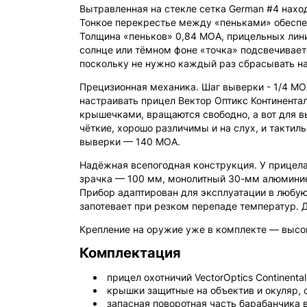
Вытравленная на стекле сетка German #4 наход
Тонкое перекрестье между «пеньками» обеспеч
Толщина «пеньков» 0,84 MOA, прицельных линий
солнце или тёмном фоне «точка» подсвечивает
поскольку не нужно каждый раз сбрасывать на
Прецизионная механика. Шаг выверки - 1/4 MOA
настраивать прицел Вектор Оптикс Континента
крышечками, вращаются свободно, а вот для в
чёткие, хорошо различимы и на слух, и тактиль
выверки — 140 MOA.
Надёжная всепогодная конструкция. У прицела
зрачка — 100 мм, монолитный 30-мм алюминиевы
Прибор адаптирован для эксплуатации в любую 
запотевает при резком перепаде температур. 
Крепление на оружие уже в комплекте — высок
Комплектация
прицел охотничий VectorOptics Continental
крышки защитные на объектив и окуляр,
запасная поворотная часть барабанчика