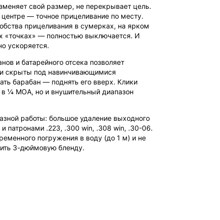
изменяет свой размер, не перекрывает цель.
 центре — точное прицеливание по месту.
добства прицеливания в сумерках, на ярком
ых «точках» — полностью выключается. И
но ускоряется.
нов и батарейного отсека позволяет
рки скрыты под навинчивающимися
ть барабан — поднять его вверх. Клики
в 1⁄4 MOA, но и внушительный диапазон
казной работы: большое удаление выходного
атронами .223, .300 win, .308 win, .30-06.
еменного погружения в воду (до 1 м) и не
вить 3-дюймовую бленду.