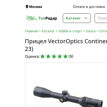

Москва
Оплата и доставка

Топ
Радар
Каталог
Главная
>
Каталог
>
Хобби и спорт
>
Охота
>
Опт
Прицел VectorOptics Continen
23)





Оценка:
(9)