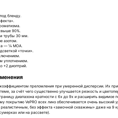
под бленду.
ффекта».
роматизма.
свыше 90%.
м трубы 30 мм.
е азотом.
а — 1⁄4 MOA.
дсветкой «точки».
ключением.
м уплотнением.
о +2 диоптрий.
именения
 коэффициентом преломления при умеренной дисперсии. Их пр
теме, за счёт чего существенно улучшается резкость и цветоп
раницу диапазона кратности с 6x до 9x и расширить видимое по
у покрытию VePRO всех линз обеспечивается очень высокий 
 реалистичным, без эффекта «замочной скважины» даже на 9 к
сумерках или на рассвете).