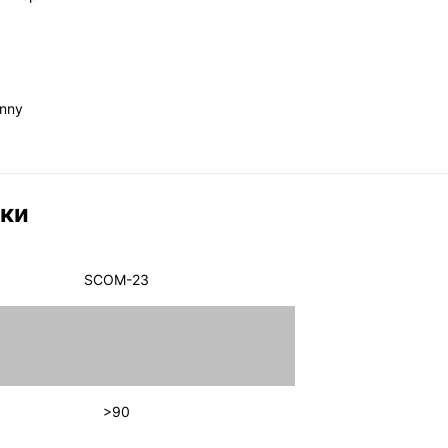
inny
ики
SCOM-23
>90