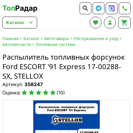
Топ
Радар






Каталог
Главная
>
Каталог
>
Автотовары
>
Обслуживание и уход
>
Автозапчасти
>
Топливная система
Распылитель топливных форсунок
Ford ESCORT '91 Express 17-00288-
SX, STELLOX
Артикул:
358247





Оценка:
(10)