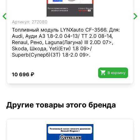
Артикул:
272080
Топливный модуль LYNXauto CF-3566. Для:
Audi, Ауди A3 1.8-2.0 04-13/ TT 2.0 08-14,
Renaul, Рено, Laguna(Лагуна) III 2.0D 07>,
Skoda, Шкода, Yeti(Ети) 1.8 09>/
Superb(Суперб)(3T) 1.8-2.0 09>.

В корзину
10 696 ₽
Другие товары этого бренда