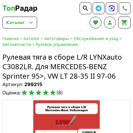
Топ
Радар






Каталог
Главная
>
Каталог
>
Автотовары
>
Обслуживание и уход
>
Автозапчасти
>
Рулевое управление
Рулевая тяга в сборе L/R LYNXauto
C3082LR. Для MERCEDES-BENZ
Sprinter 95>, VW LT 28-35 II 97-06
Артикул:
299215





Оценка:
(8)