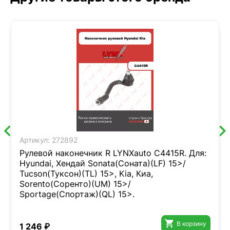
Артикул:
272892
Рулевой наконечник R LYNXauto C4415R. Для:
Hyundai, Хендай Sonata(Соната)(LF) 15>/
Tucson(Туксон)(TL) 15>, Kia, Киа,
Sorento(Соренто)(UM) 15>/
Sportage(Спортаж)(QL) 15>.

В корзину
1 246 ₽