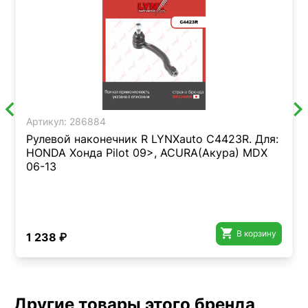
Артикул:
286884
Рулевой наконечник R LYNXauto C4423R. Для:
HONDA Хонда Pilot 09>, ACURA(Акура) MDX
06-13

В корзину
1 238 ₽
Другие товары этого бренда