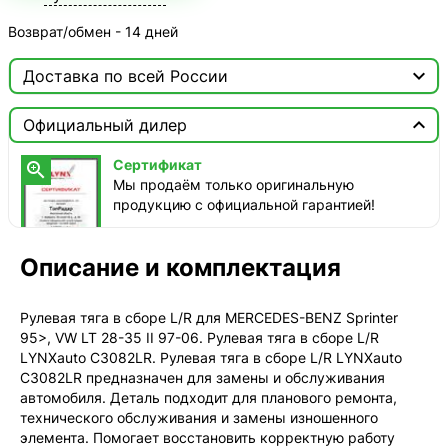
Возврат/обмен - 14 дней

Доставка по всей России

Москва

Официальный дилер
ТопРадар — Курьер
Сертификат

сегодня, от 350 ₽
Мы продаём только оригинальную
продукцию с официальной гарантией!
ТопРадар — Самовывоз
сегодня, бесплатно
наб. Бережковская, д. 20, стр. 19
Описание и комплектация
СДЭК — Пункты выдачи
2-4 дня, от 385 ₽
Рулевая тяга в сборе L/R для MERCEDES-BENZ Sprinter
95>, VW LT 28-35 II 97-06. Рулевая тяга в сборе L/R
СДЭК — Курьер
LYNXauto C3082LR. Рулевая тяга в сборе L/R LYNXauto
2-4 дня, от 385 ₽
C3082LR предназначен для замены и обслуживания
автомобиля. Деталь подходит для планового ремонта,
технического обслуживания и замены изношенного
элемента. Помогает восстановить корректную работу