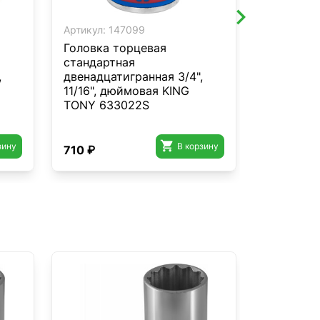
Артикул:
147099
Артикул:
1
Головка торцевая
Головка 
стандартная
TORX Е-ст
,
двенадцатигранная 3/4",
L = 56 м
11/16", дюймовая KING
657532M
TONY 633022S

зину
В корзину
710 ₽
1 800 ₽