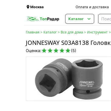

Москва
Оплата и доставка

Топ
Радар
Каталог
Главная
>
Каталог
>
Все для дома
>
Инструмент
JONNESWAY S03A8138 Головка





Оценка:
(5)