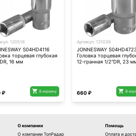
кул:
120516
Артикул:
121039
NESWAY S04HD4116
JONNESWAY S04HD472
овка торцевая глубокая
Головка торцевая глубо
"DR, 16 мм
12-гранная 1/2"DR, 23 м


В корзину
В кор
 ₽
660 ₽
О компании
Помощь
О компании ТопРадар
Оплата и дост