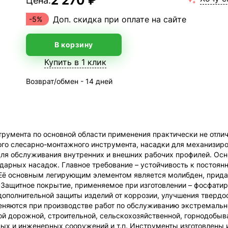
2 270 ₽
Цена:
Доп. скидка при оплате на сайте
-5%
В корзину
Купить в 1 клик
Возврат/обмен - 14 дней
румента по основной области применения практически не отлич
ного слесарно-монтажного инструмента, насадки для механизир
ля обслуживания внутренних и внешних рабочих профилей. Осн
дарных насадок. Главное требование – устойчивость к постоя
 Её основным легирующим элементом является молибден, прид
Защитное покрытие, применяемое при изготовлении – фосфати
дополнительной защиты изделий от коррозии, улучшения твердо
меняются при производстве работ по обслуживанию экстремаль
й дорожной, строительной, сельскохозяйственной, горнодобыв
х и инженерных сооружений и т.п. Инструменты изготовлены и