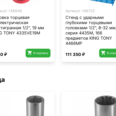
кул:
146646
Артикул:
146723
овка торцевая
Стенд с ударными
лектрическая
глубокими торцевыми
тигранная 1/2", 19 мм
головками 1/2", 8-32 мм
G TONY 4335VE19M
серия 4435М, 166
предметов KING TONY
4466MP


В корзину
В кор
40 ₽
111 350 ₽
да