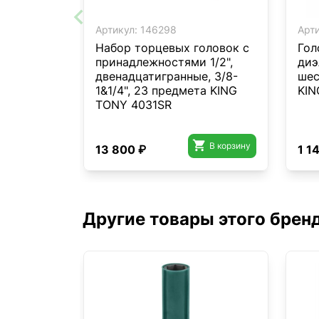
Артикул:
146298
Арти
Набор торцевых головок с
Гол
принадлежностями 1/2",
диэ
двенадцатигранные, 3/8-
шес
1&1/4", 23 предмета KING
KIN
TONY 4031SR

В корзину
13 800 ₽
1 1
Другие товары этого брен