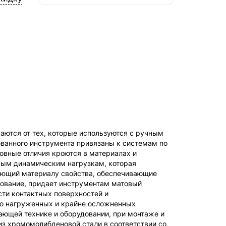
СДЭК — Пункты выдачи
1-3 дня, от 385 ₽
СДЭК — Курьер
1-3 дня, от 385 ₽
аются от тех, которые используются с ручным
ованного инструмента привязаны к системам по
овные отличия кроются в материалах и
нным динамическим нагрузкам, которая
ающий материалу свойства, обеспечивающие
рование, придает инструментам матовый
сти контактных поверхностей и
но нагруженных и крайне осложненных
ающей технике и оборудовании, при монтаже и
з хромомолибденовой стали в соответствии со