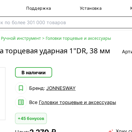
Поддержка
Установка
>
Ручной инструмент
>
Головки торцевые и аксессуары
 торцевая ударная 1"DR, 38 мм
Арт
В наличии

Бренд:
JONNESWAY

Все
Головки торцевые и аксессуары
+45 бонусов
Хочу с
