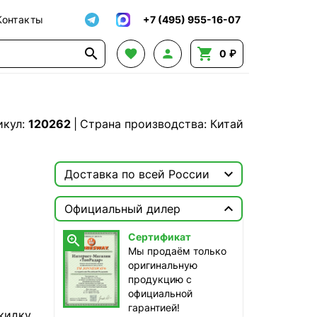
Контакты
+7 (495) 955-16-07




0 ₽
икул:
120262
|
Страна производства: Китай

Доставка по всей России

Москва

Официальный дилер
ТопРадар — Курьер
Сертификат

сегодня, от 350 ₽
Мы продаём только
оригинальную
ТопРадар — Самовывоз
продукцию с
сегодня, бесплатно
официальной
наб. Бережковская, д. 20, стр. 19
гарантией!
кидку