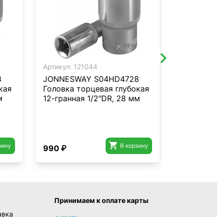
Артикул:
121044
Артикул:
1
3
JONNESWAY S04HD4728
JONNESW
кая
Головка торцевая глубокая
Торцевая
м
12-гранная 1/2"DR, 28 мм
вставкой
болтов Г
VAG, М10

зину
В корзину
990 ₽
1 010 ₽
Принимаем к оплате карты
авка